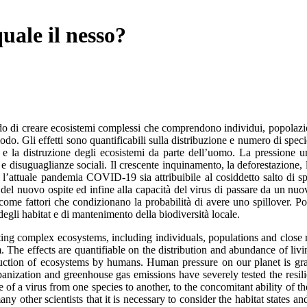
uale il nesso?
rado di creare ecosistemi complessi che comprendono individui, popolazio
iodo. Gli effetti sono quantificabili sulla distribuzione e numero di speci
tat e la distruzione degli ecosistemi da parte dell’uomo. La pressio
 e disuguaglianze sociali. Il crescente inquinamento, la deforestazione,
e l’attuale pandemia COVID-19 sia attribuibile al cosiddetto salto di sp
 del nuovo ospite ed infine alla capacità del virus di passare da un nuov
tà come fattori che condizionano la probabilità di avere uno spillover. P
egli habitat e di mantenimento della biodiversità locale.
eating complex ecosystems, including individuals, populations and close 
rm. The effects are quantifiable on the distribution and abundance of liv
ruction of ecosystems by humans. Human pressure on our planet is gra
urbanization and greenhouse gas emissions have severely tested the resi
of a virus from one species to another, to the concomitant ability of the 
y other scientists that it is necessary to consider the habitat states and