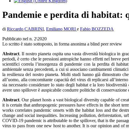
Pandemie e perdita di habitat: q
di
Riccardo CABRINI
,
Emiliano MORI
e
Fabio BOZZEDA
Pubblicato nel n. 2\2020
Lo scritto è stato sottoposto, in forma anonima a blind peer review
Abstract
. Il nostro pianeta ospita una vasta diversità biologica in g
periodi, è certo che le pressioni antropiche hanno effetti nel breve per
scientifici correla l’insorgenza di pandemie con la perdita di habi
ambientale senza precedenti, a cui si associano cambiamenti climatici
la resilienza del nostro pianeta. Molti studi hanno già dimostrato ch
all’uomo, alla concomitante capacità del virus di replicarsi all’interno
sia necessario considerare lo stato degli habitat e la loro biodiversi
avere uno spillover è auspicabile condurre politiche di conservazione d
Abstract
. Our planet hosts a vast biological diversity capable of cr
it is certain that anthropogenic pressures have effects in the short te
works correlates pandemic onsets with the habitat loss and the dest
change and social inequalities. Increasing pollution, deforestation, 
COVID-19 pandemic is attributable to the spillover, that is the passage 
virus to pass from one new host to another. It is our opinion and of man