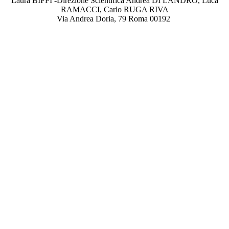
Laura BIFFI -Direzione Scientifica Andrea DI LANDRO, Luca
RAMACCI, Carlo RUGA RIVA
Via Andrea Doria, 79 Roma 00192