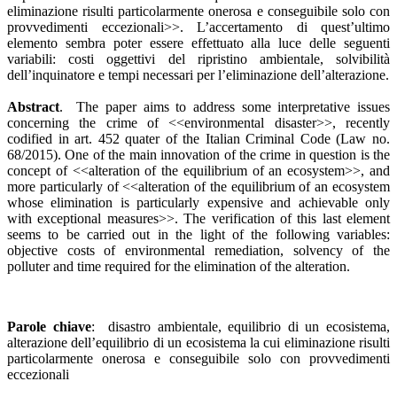
eliminazione risulti particolarmente onerosa e conseguibile solo con
provvedimenti eccezionali>>. L’accertamento di quest’ultimo
elemento sembra poter essere effettuato alla luce delle seguenti
variabili: costi oggettivi del ripristino ambientale, solvibilità
dell’inquinatore e tempi necessari per l’eliminazione dell’alterazione.
Abstract
. The paper aims to address some interpretative issues
concerning the crime of <<environmental disaster>>, recently
codified in art. 452 quater of the Italian Criminal Code (Law no.
68/2015). One of the main innovation of the crime in question is the
concept of <<alteration of the equilibrium of an ecosystem>>, and
more particularly of <<alteration of the equilibrium of an ecosystem
whose elimination is particularly expensive and achievable only
with exceptional measures>>. The verification of this last element
seems to be carried out in the light of the following variables:
objective costs of environmental remediation, solvency of the
polluter and time required for the elimination of the alteration.
Parole chiave
: disastro ambientale, equilibrio di un ecosistema,
alterazione dell’equilibrio di un ecosistema la cui eliminazione risulti
particolarmente onerosa e conseguibile solo con provvedimenti
eccezionali