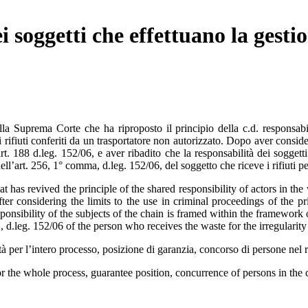
 soggetti che effettuano la gestion
a Suprema Corte che ha riproposto il principio della c.d. responsabilit
 rifiuti conferiti da un trasportatore non autorizzato. Dopo aver considera
’art. 188 d.leg. 152/06, e aver ribadito che la responsabilità dei soggett
dell’art. 256, 1° comma, d.leg. 152/06, del soggetto che riceve i rifiuti pe
 has revived the principle of the shared responsibility of actors in the
er considering the limits to the use in criminal proceedings of the prin
sponsibility of the subjects of the chain is framed within the framework 
 1, d.leg. 152/06 of the person who receives the waste for the irregulari
ilità per l’intero processo, posizione di garanzia, concorso di persone nel 
or the whole process, guarantee position, concurrence of persons in the 