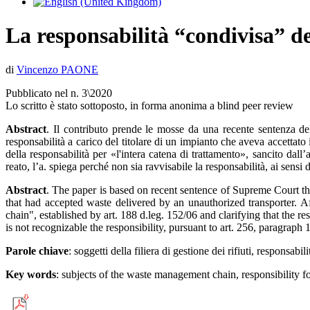
La responsabilità “condivisa” dei
di
Vincenzo PAONE
Pubblicato nel n. 3\2020
Lo scritto è stato sottoposto, in forma anonima a blind peer review
Abstract
. Il contributo prende le mosse da una recente sentenza dell
responsabilità a carico del titolare di un impianto che aveva accettato i
della responsabilità per «l'intera catena di trattamento», sancito dall
reato, l’a. spiega perché non sia ravvisabile la responsabilità, ai sensi 
Abstract
. The paper is based on recent sentence of Supreme Court that
that had accepted waste delivered by an unauthorized transporter. Aft
chain", established by art. 188 d.leg. 152/06 and clarifying that the re
is not recognizable the responsibility, pursuant to art. 256, paragraph
Parole chiave
: soggetti della filiera di gestione dei rifiuti, responsab
Key words
: subjects of the waste management chain, responsibility f