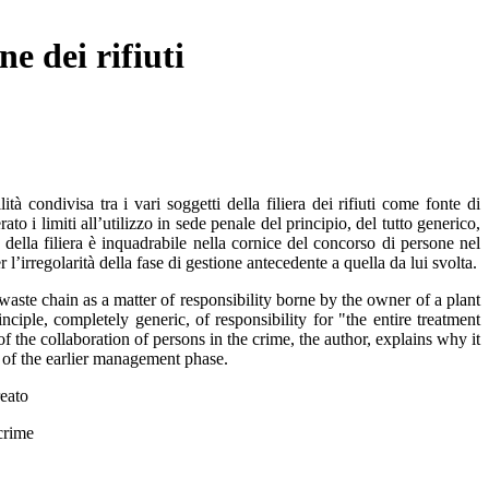
e dei rifiuti
à condivisa tra i vari soggetti della filiera dei rifiuti come fonte di
to i limiti all’utilizzo in sede penale del principio, del tutto generico,
i della filiera è inquadrabile nella cornice del concorso di persone nel
r l’irregolarità della fase di gestione antecedente a quella da lui svolta.
 waste chain as a matter of responsibility borne by the owner of a plant
ciple, completely generic, of responsibility for "the entire treatment
of the collaboration of persons in the crime, the author, explains why it
ty of the earlier management phase.
reato
crime