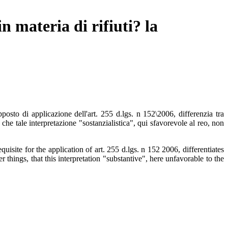
n materia di rifiuti? la
pposto di applicazione dell'art. 255 d.lgs. n 152\2006, differenzia tra
che tale interpretazione "sostanzialistica", qui sfavorevole al reo, non
uisite for the application of art. 255 d.lgs. n 152 2006, differentiates
hings, that this interpretation "substantive", here unfavorable to the