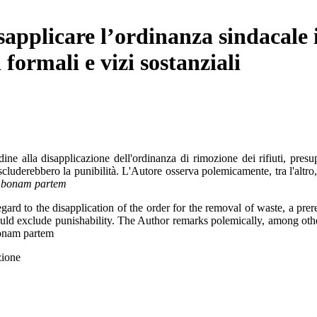
applicare l’ordinanza sindacale i
 formali e vizi sostanziali
dine alla disapplicazione dell'ordinanza di rimozione dei rifiuti, presu
cluderebbero la punibilità. L'Autore osserva polemicamente, tra l'altro, 
n
bonam partem
ard to the disapplication of the order for the removal of waste, a prereq
ld exclude punishability. The Author remarks polemically, among other t
 bonam partem
zione