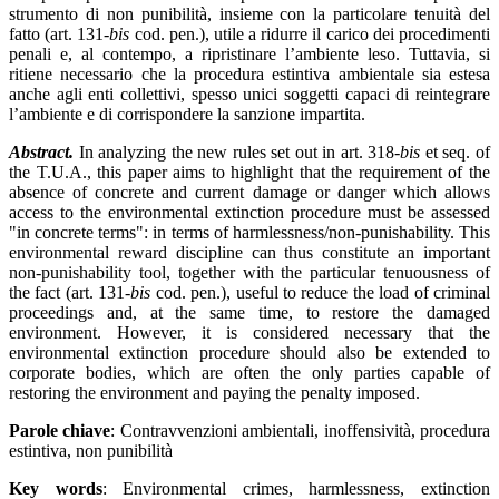
strumento di non punibilità, insieme con la particolare tenuità del
fatto (art. 131-
bis
cod. pen.), utile a ridurre il carico dei procedimenti
penali e, al contempo, a ripristinare l’ambiente leso. Tuttavia, si
ritiene necessario che la procedura estintiva ambientale sia estesa
anche agli enti collettivi, spesso unici soggetti capaci di reintegrare
l’ambiente e di corrispondere la sanzione impartita.
Abstract.
In analyzing the new rules set out in art. 318-
bis
et seq. of
the T.U.A., this paper aims to highlight that the requirement of the
absence of concrete and current damage or danger which allows
access to the environmental extinction procedure must be assessed
"in concrete terms": in terms of harmlessness/non-punishability. This
environmental reward discipline can thus constitute an important
non-punishability tool, together with the particular tenuousness of
the fact (art. 131-
bis
cod. pen.), useful to reduce the load of criminal
proceedings and, at the same time, to restore the damaged
environment. However, it is considered necessary that the
environmental extinction procedure should also be extended to
corporate bodies, which are often the only parties capable of
restoring the environment and paying the penalty imposed.
Parole chiave
:
C
ontravvenzioni ambientali, inoffensività, procedura
estintiva, non punibilità
Key words
:
E
nvironmental crimes, harmlessness, extinction