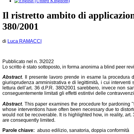
Il ristretto ambito di applicazio
380/2001
di
Luca RAMACCI
Pubblicato nel n. 3\2022
Lo scritto è stato sottoposto, in forma anonima a blind peer re
Abstract
. Il presente lavoro prende in esame la procedura di
giurisprudenza amministrativa e di legittimità, i cui intervent
lettura dell’art. 36 d.P.R. 380\2001 sarebbero, invece non s
conseguentemente limitati gli effetti estintivi delle contravvenz
Abstract
. This paper examines the procedure for pardoning "f
whose interventions have often been necessary due to distorted
would not be recoverable. It is highlighted how, in reality, ar
are consequently limited.
Parole chiave:
abuso edilizio, sanatoria, doppia conformità