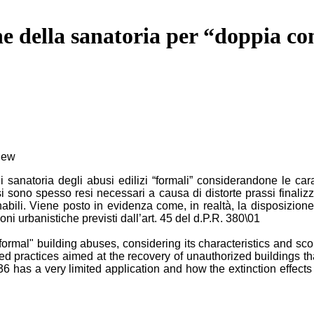
ne della sanatoria per “doppia con
view
 sanatoria degli abusi edilizi “formali” considerandone le cara
i si sono spesso resi necessari a causa di distorte prassi finali
anabili. Viene posto in evidenza come, in realtà, la disposizio
ioni urbanistiche previsti dall’art. 45 del d.P.R. 380\01
ormal" building abuses, considering its characteristics and sco
 practices aimed at the recovery of unauthorized buildings that
t. 36 has a very limited application and how the extinction effect