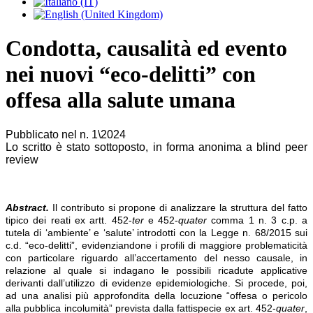
Condotta, causalità ed evento
nei nuovi “eco-delitti” con
offesa alla salute umana
Pubblicato nel n. 1\2024
Lo scritto è stato sottoposto, in forma anonima a blind peer
review
Abstract.
Il contributo si propone di analizzare la struttura del fatto
tipico dei reati ex artt. 452-
ter
e 452-
quater
comma 1 n. 3 c.p. a
tutela di ‘ambiente’ e ‘salute’ introdotti con la Legge n. 68/2015 sui
c.d. “eco-delitti”, evidenziandone i profili di maggiore problematicità
con particolare riguardo all’accertamento del nesso causale, in
relazione al quale si indagano le possibili ricadute applicative
derivanti dall’utilizzo di evidenze epidemiologiche. Si procede, poi,
ad una analisi più approfondita della locuzione “offesa o pericolo
alla pubblica incolumità” prevista dalla fattispecie ex art. 452-
quater
,