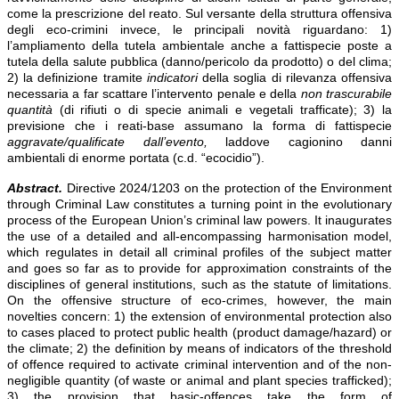
come la prescrizione del reato. Sul versante della struttura offensiva
degli eco-crimini invece, le principali novità riguardano: 1)
l’ampliamento della tutela ambientale anche a fattispecie poste a
tutela della salute pubblica (danno/pericolo da prodotto) o del clima;
2) la definizione tramite
indicatori
della soglia di rilevanza offensiva
necessaria a far scattare l’intervento penale e della
non trascurabile
quantità
(di rifiuti o di specie animali e vegetali trafficate); 3) la
previsione che i reati-base assumano la forma di fattispecie
aggravate/qualificate dall’evento,
laddove cagionino danni
ambientali di enorme portata (c.d. “ecocidio”).
Abstract.
Directive 2024/1203 on the protection of the Environment
through Criminal Law constitutes a turning point in the evolutionary
process of the European Union’s criminal law powers. It inaugurates
the use of a detailed and all-encompassing harmonisation model,
which regulates in detail all criminal profiles of the subject matter
and goes so far as to provide for approximation constraints of the
disciplines of general institutions, such as the statute of limitations.
On the offensive structure of eco-crimes, however, the main
novelties concern: 1) the extension of environmental protection also
to cases placed to protect public health (product damage/hazard) or
the climate; 2) the definition by means of indicators of the threshold
of offence required to activate criminal intervention and of the non-
negligible quantity (of waste or animal and plant species trafficked);
3) the provision that basic-offences take the form of