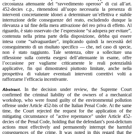
circostanza attenuante del “ravvedimento operoso” di cui all’art.
452-decies c.p., ritenendosi all’uopo necessaria la presenza di
interventi concretamente idonei a determinare un’effettiva e stabile
interruzione delle conseguenze del reato, escludendo dunque la
rilevanza a tal fine della mera attivazione del reo priva di effetto. Al
riguardo, è stato osservato che l’espressione “si adopera per evitare”,
contenuta nella prima parte della disposizione, debba qui essere
intesa come “salvaguardare”, implicando quindi la necessità del
conseguimento di un risultato specifico — che, nel caso di specie,
non è stato raggiunto. Tale sentenza, oltre a sollecitare una
riflessione sulla corretta esegesi dell’attenuante in esame, offre
l’occasione per vagliarne criticamente le reali potenzialità
applicative, fin qui dimostratesi piuttosto limitate, anche nella
prospettiva di valutare eventuali interventi correttivi volti a
rafforzarne l’efficacia incentivante.
In the decision under review, the Supreme Court
Abstract.
confirmed the criminal liability of the owners of a mechanical
workshop, who were found guilty of the environmental pollution
offense under Article 452-bis of the Italian Penal Code. At the same
time, the Court rejected the request for the application of the
mitigating circumstance of "active repentance" under Article 452-
decies of the Penal Code, holding that the defendant’s post-delictum
actions must effectively and permanently interrupt the harmful
consequences of the crime. It was noted in this regard that the