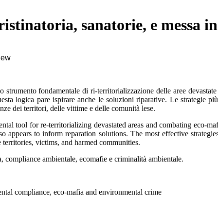
istinatoria, sanatorie, e messa in
view
 strumento fondamentale di ri-territorializzazione delle aree devastate
uesta logica pare ispirare anche le soluzioni riparative. Le strategie p
e dei territori, delle vittime e delle comunità lese.
al tool for re-territorializing devastated areas and combating eco-maf
 also appears to inform reparation solutions. The most effective strate
e territories, victims, and harmed communities.
va, compliance ambientale, ecomafie e criminalità ambientale
.
mental compliance, eco-mafia and environmental crime