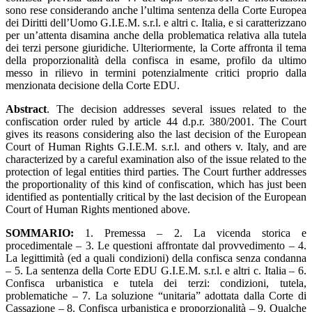
sono rese considerando anche l’ultima sentenza della Corte Europea
dei Diritti dell’Uomo G.I.E.M. s.r.l. e altri c. Italia, e si caratterizzano
per un’attenta disamina anche della problematica relativa alla tutela
dei terzi persone giuridiche. Ulteriormente, la Corte affronta il tema
della proporzionalità della confisca in esame, profilo da ultimo
messo in rilievo in termini potenzialmente critici proprio dalla
menzionata decisione della Corte EDU.
Abstract
. The decision addresses several issues related to the
confiscation order ruled by article 44 d.p.r. 380/2001. The Court
gives its reasons considering also the last decision of the European
Court of Human Rights G.I.E.M. s.r.l. and others v. Italy, and are
characterized by a careful examination also of the issue related to the
protection of legal entities third parties. The Court further addresses
the proportionality of this kind of confiscation, which has just been
identified as pontentially critical by the last decision of the European
Court of Human Rights mentioned above.
SOMMARIO:
1. Premessa – 2. La vicenda storica e
procedimentale – 3. Le questioni affrontate dal provvedimento – 4.
La legittimità (ed a quali condizioni) della confisca senza condanna
– 5. La sentenza della Corte EDU G.I.E.M. s.r.l. e altri c. Italia – 6.
Confisca urbanistica e tutela dei terzi: condizioni, tutela,
problematiche – 7. La soluzione “unitaria” adottata dalla Corte di
Cassazione – 8. Confisca urbanistica e proporzionalità – 9. Qualche