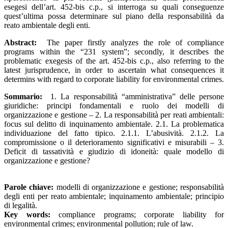
esegesi dell’art. 452-bis c.p., si interroga su quali conseguenze
quest’ultima possa determinare sul piano della responsabilità da
reato ambientale degli enti.
Abstract:
The paper firstly analyzes the role of compliance
programs within the “231 system”; secondly, it describes the
problematic exegesis of the art. 452-bis c.p., also referring to the
latest jurisprudence, in order to ascertain what consequences it
determins with regard to corporate liability for environmental crimes.
Sommario:
1. La responsabilità “amministrativa” delle persone
giuridiche: principi fondamentali e ruolo dei modelli di
organizzazione e gestione – 2. La responsabilità per reati ambientali:
focus sul delitto di inquinamento ambientale. 2.1. La problematica
individuazione del fatto tipico. 2.1.1. L’abusività. 2.1.2. La
compromissione o il deterioramento significativi e misurabili – 3.
Deficit di tassatività e giudizio di idoneità: quale modello di
organizzazione e gestione?
Parole chiave:
modelli di organizzazione e gestione; responsabilità
degli enti per reato ambientale;
inquinamento ambientale; principio
di legalità.
Key words:
compliance programs; corporate liability for
environmental crimes; environmental pollution; rule of law.