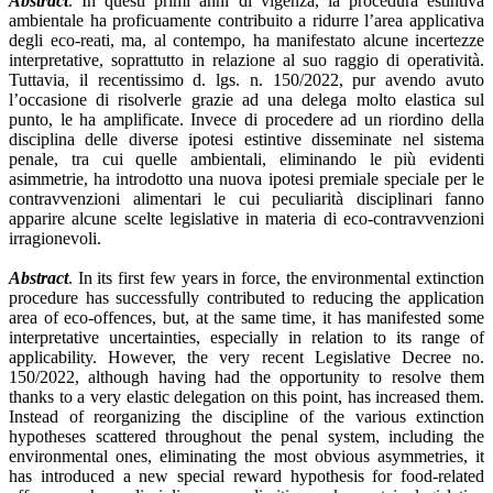
Abstract
. In questi primi anni di vigenza, la procedura estintiva
ambientale ha proficuamente contribuito a ridurre l’area applicativa
degli eco-reati, ma, al contempo, ha manifestato alcune incertezze
interpretative, soprattutto in relazione al suo raggio di operatività.
Tuttavia, il recentissimo d. lgs. n. 150/2022, pur avendo avuto
l’occasione di risolverle grazie ad una delega molto elastica sul
punto, le ha amplificate. Invece di procedere ad un riordino della
disciplina delle diverse ipotesi estintive disseminate nel sistema
penale, tra cui quelle ambientali, eliminando le più evidenti
asimmetrie, ha introdotto una nuova ipotesi premiale speciale per le
contravvenzioni alimentari le cui peculiarità disciplinari fanno
apparire alcune scelte legislative in materia di eco-contravvenzioni
irragionevoli.
Abstract
. In its first few years in force, the environmental extinction
procedure has successfully contributed to reducing the application
area of eco-offences, but, at the same time, it has manifested some
interpretative uncertainties, especially in relation to its range of
applicability. However, the very recent Legislative Decree no.
150/2022, although having had the opportunity to resolve them
thanks to a very elastic delegation on this point, has increased them.
Instead of reorganizing the discipline of the various extinction
hypotheses scattered throughout the penal system, including the
environmental ones, eliminating the most obvious asymmetries, it
has introduced a new special reward hypothesis for food-related