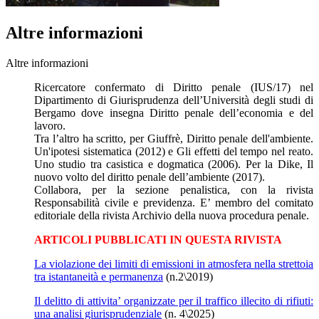
Altre informazioni
Altre informazioni
Ricercatore confermato di Diritto penale (IUS/17) nel
Dipartimento di Giurisprudenza dell’Università degli studi di
Bergamo dove insegna Diritto penale dell’economia e del
lavoro.
Tra l’altro ha scritto, per Giuffrè, Diritto penale dell'ambiente.
Un'ipotesi sistematica (2012) e Gli effetti del tempo nel reato.
Uno studio tra casistica e dogmatica (2006). Per la Dike, Il
nuovo volto del diritto penale dell’ambiente (2017).
Collabora, per la sezione penalistica, con la rivista
Responsabilità civile e previdenza. E’ membro del comitato
editoriale della rivista Archivio della nuova procedura penale.
ARTICOLI PUBBLICATI IN QUESTA RIVISTA
La violazione dei limiti di emissioni in atmosfera nella strettoia
tra istantaneità e permanenza
(n.2\2019)
Il delitto di attivita’ organizzate per il traffico illecito di rifiuti:
una analisi giurisprudenziale
(n. 4\2025)