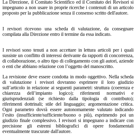
La Direzione, il Comitato Scientifico ed il Comitato dei Revisori si
impegnano a non usare in proprie ricerche i contenuti di un articolo
proposto per la pubblicazione senza il consenso scritto dell'autore.
I revisori ricevono una scheda di valutazione, da consegnare
compilata alla Direzione entro il termine da essa indicato.
I revisori sono tenuti a non accettare in lettura articoli per i quali
sussiste un conflitto di interessi derivante da rapporti di concorrenza,
di collaborazione, o altro tipo di collegamento con gli autori, aziende
o enti che abbiano relazione con l’oggetto del manoscritto.
La revisione deve essere condotta in modo oggettivo. Nella scheda
di valutazione i revisori dovranno esprimere il loro giudizio
sull’articolo in relazione ai seguenti parametri: struttura (coerenza e
chiarezza dell’impianto logico); riferimenti normativi e
giurisprudenziali (se richiesto dalla tipologia di contributo);
riferimenti dottrinali; stile del linguaggio; argomentazione critica.
Ogni parametro dovrà essere autonomamente valutato indicando
l’esito (insufficiente/sufficiente/buono o più), esprimendo poi un
giudizio finale complessivo. I revisori si impegnano a indicare con
precisione gli estremi bibliografici di opere fondamentali
eventualmente trascurate dall'autore.