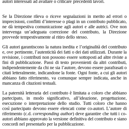
autori interessati ad avallare o criticare precedenti lavori.
Se la Direzione rileva o riceve segnalazioni in merito ad errori o
imprecisioni, conflitti d’interesse o plagi in un contributo pubblicato,
ne dà tempestiva comunicazione agli autori e alle autrici. Ove non
intervenga un’adeguata correzione del contributo, la Direzione
provvede tempestivamente al ritiro dello stesso.
Gli autori garantiscono la natura inedita e l’originalità del contributo
e, ove pertinente, l’autenticità dei fatti o dei dati utilizzati. Durante la
revisione, i contributi non possono essere sottoposti ad altre riviste a
fini di pubblicazione. Passi di testo provenienti da altri contributi,
indipendentemente da chi ne sia l’autore, devono essere parafrasati o
citati letteralmente, indicandone la fonte. Ogni fonte, a cui gli autori
abbiano fatto riferimento, va comunque sempre indicata, anche in
mancanza di citazioni testuali.
La paternità letteraria del contributo è limitata a coloro che abbiano
partecipato, in modo significativo, all’ideazione, progettazione,
esecuzione o interpretazione dello studio. Tutti coloro che hanno
così partecipato devono essere elencati come co-autori. L’autore di
riferimento (c.d.
corresponding author
) deve garantire che tutti i co-
autori abbiano approvato la versione definitiva del contributo e siano
concordi nel presentarlo per la pubblicazione.