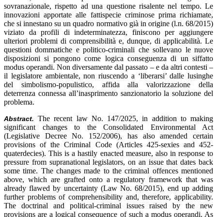
sovranazionale, rispetto ad una questione risalente nel tempo. Le
innovazioni apportate alle fattispecie criminose prima richiamate,
che si innestano su un quadro normativo già in origine (l.n. 68/2015)
viziato da profili di indeterminatezza, finiscono per aggiungere
ulteriori problemi di comprensibilità e, dunque, di applicabilità. Le
questioni dommatiche e politico-criminali che sollevano le nuove
disposizioni si pongono come logica conseguenza di un siffatto
modus operandi. Non diversamente dal passato – e da altri contesti –
il legislatore ambientale, non riuscendo a ‘liberarsi’ dalle lusinghe
del simbolismo-populistico, affida alla valorizzazione della
deterrenza connessa all’inasprimento sanzionatorio la soluzione del
problema.
The recent law No. 147/2025, in addition to making
Abstract.
significant changes to the Consolidated Environmental Act
(Legislative Decree No. 152/2006), has also amended certain
provisions of the Criminal Code (Articles 425-sexies and 452-
quaterdecies). This is a hastily enacted measure, also in response to
pressure from supranational legislators, on an issue that dates back
some time. The changes made to the criminal offences mentioned
above, which are grafted onto a regulatory framework that was
already flawed by uncertainty (Law No. 68/2015), end up adding
further problems of comprehensibility and, therefore, applicability.
The doctrinal and political-criminal issues raised by the new
provisions are a logical consequence of such a modus operandi. As