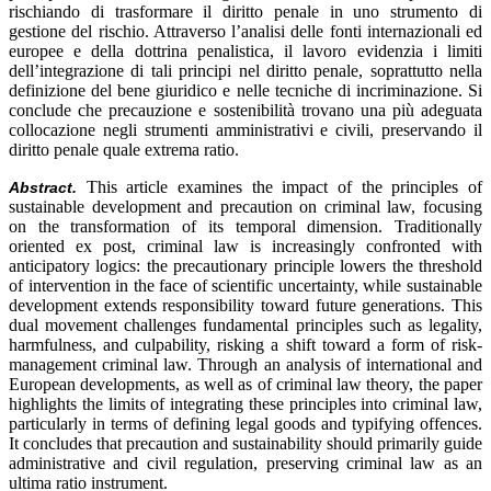
rischiando di trasformare il diritto penale in uno strumento di
gestione del rischio. Attraverso l’analisi delle fonti internazionali ed
europee e della dottrina penalistica, il lavoro evidenzia i limiti
dell’integrazione di tali principi nel diritto penale, soprattutto nella
definizione del bene giuridico e nelle tecniche di incriminazione. Si
conclude che precauzione e sostenibilità trovano una più adeguata
collocazione negli strumenti amministrativi e civili, preservando il
diritto penale quale extrema ratio.
This article examines the impact of the principles of
Abstract.
sustainable development and precaution on criminal law, focusing
on the transformation of its temporal dimension. Traditionally
oriented ex post, criminal law is increasingly confronted with
anticipatory logics: the precautionary principle lowers the threshold
of intervention in the face of scientific uncertainty, while sustainable
development extends responsibility toward future generations. This
dual movement challenges fundamental principles such as legality,
harmfulness, and culpability, risking a shift toward a form of risk-
management criminal law. Through an analysis of international and
European developments, as well as of criminal law theory, the paper
highlights the limits of integrating these principles into criminal law,
particularly in terms of defining legal goods and typifying offences.
It concludes that precaution and sustainability should primarily guide
administrative and civil regulation, preserving criminal law as an
ultima ratio instrument.