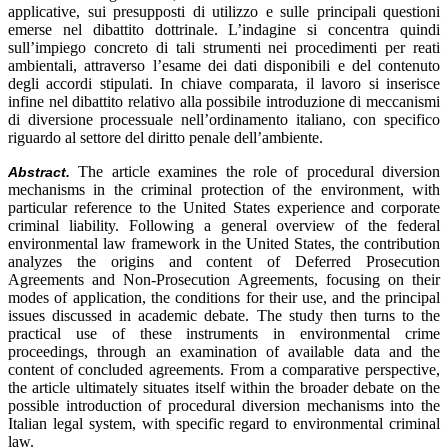
applicative, sui presupposti di utilizzo e sulle principali questioni
emerse nel dibattito dottrinale. L’indagine si concentra quindi
sull’impiego concreto di tali strumenti nei procedimenti per reati
ambientali, attraverso l’esame dei dati disponibili e del contenuto
degli accordi stipulati. In chiave comparata, il lavoro si inserisce
infine nel dibattito relativo alla possibile introduzione di meccanismi
di diversione processuale nell’ordinamento italiano, con specifico
riguardo al settore del diritto penale dell’ambiente.
The article examines the role of procedural diversion
Abstract.
mechanisms in the criminal protection of the environment, with
particular reference to the United States experience and corporate
criminal liability. Following a general overview of the federal
environmental law framework in the United States, the contribution
analyzes the origins and content of Deferred Prosecution
Agreements and Non-Prosecution Agreements, focusing on their
modes of application, the conditions for their use, and the principal
issues discussed in academic debate. The study then turns to the
practical use of these instruments in environmental crime
proceedings, through an examination of available data and the
content of concluded agreements. From a comparative perspective,
the article ultimately situates itself within the broader debate on the
possible introduction of procedural diversion mechanisms into the
Italian legal system, with specific regard to environmental criminal
law.