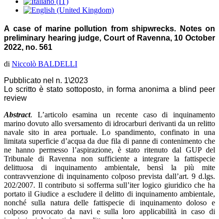
A case of marine pollution from shipwrecks. Notes on
preliminary hearing judge, Court of Ravenna, 10 October
2022, no. 561
di
Niccolò BALDELLI
Pubblicato nel n. 1\2023
Lo scritto è stato sottoposto, in forma anonima a blind peer
review
Abstract
. L’articolo esamina un recente caso di inquinamento
marino dovuto allo sversamento di idrocarburi derivanti da un relitto
navale sito in area portuale. Lo spandimento, confinato in una
limitata superficie d’acqua da due fila di panne di contenimento che
ne hanno permesso l’aspirazione, è stato ritenuto dal GUP del
Tribunale di Ravenna non sufficiente a integrare la fattispecie
delittuosa di inquinamento ambientale, bensì la più mite
contravvenzione di inquinamento colposo prevista dall’art. 9 d.lgs.
202/2007. Il contributo si sofferma sull’iter logico giuridico che ha
portato il Giudice a escludere il delitto di inquinamento ambientale,
nonché sulla natura delle fattispecie di inquinamento doloso e
colposo provocato da navi e sulla loro applicabilità in caso di