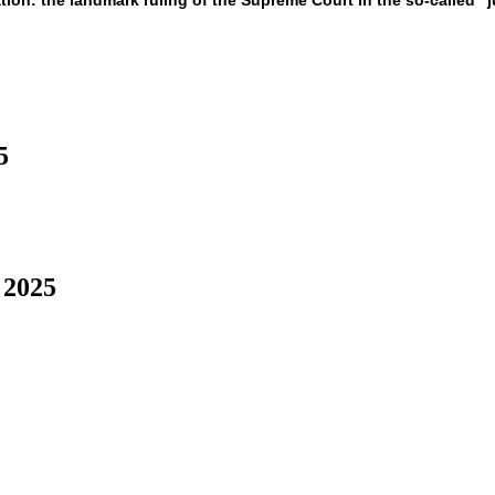
gation: the landmark ruling of the Supreme Court in the so-called “
5
 2025