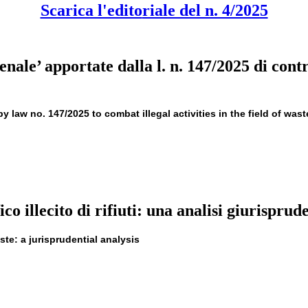
Scarica l'edito
riale del n. 4/2025
ale’ apportate dalla l. n. 147/2025 di contras
law no. 147/2025 to combat illegal activities in the field of wast
fico illecito di rifiuti: una analisi giurisprud
aste: a jurisprudential analysis