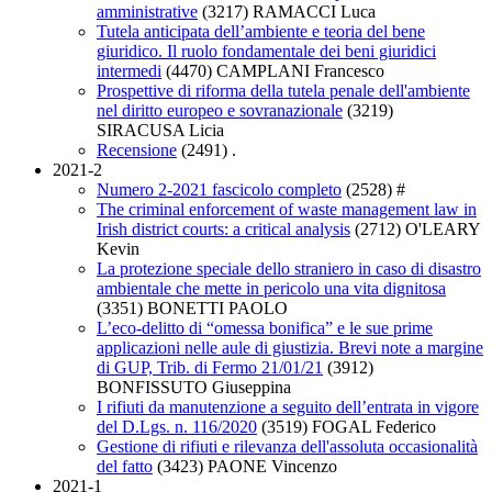
amministrative
(3217)
RAMACCI Luca
Tutela anticipata dell’ambiente e teoria del bene
giuridico. Il ruolo fondamentale dei beni giuridici
intermedi
(4470)
CAMPLANI Francesco
Prospettive di riforma della tutela penale dell'ambiente
nel diritto europeo e sovranazionale
(3219)
SIRACUSA Licia
Recensione
(2491)
.
2021-2
Numero 2-2021 fascicolo completo
(2528)
#
The criminal enforcement of waste management law in
Irish district courts: a critical analysis
(2712)
O'LEARY
Kevin
La protezione speciale dello straniero in caso di disastro
ambientale che mette in pericolo una vita dignitosa
(3351)
BONETTI PAOLO
L’eco-delitto di “omessa bonifica” e le sue prime
applicazioni nelle aule di giustizia. Brevi note a margine
di GUP, Trib. di Fermo 21/01/21
(3912)
BONFISSUTO Giuseppina
I rifiuti da manutenzione a seguito dell’entrata in vigore
del D.Lgs. n. 116/2020
(3519)
FOGAL Federico
Gestione di rifiuti e rilevanza dell'assoluta occasionalità
del fatto
(3423)
PAONE Vincenzo
2021-1