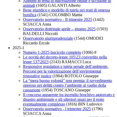
Appunti in tema di macellazione rituale e uccisione di
animali
(1605)
GALANTI Alberto
Bene giuridico e modello di tutela nei reati di omessa
bonifica
(1541)
COLOMBO Mattia
Osservatorio normativo - II trimestre 2025
(1442)
SCIACCA Anna
Osservatorio dottrinale aprile – giugno 2025
(1503)
BALDELLI Niccolò
Osservatorio giurisprudenziale
(1544)
OMODEI
Riccardo Ercole
2025-1
Numero 1-2025 fascicolo completo
(1006)
#
Le novità del decreto-legge 105\23 convertito nella
legge 137\2023
(2143)
RAMACCI Luca
Responsive regulation e tutela penale dell’ambiente.
Percorsi per la valorizzazione dell’enviromental
restorative justice
(1904)
ROTOLO Giuseppe
La “mera buona volontà” non premia: il ravvedimento
operoso nei delitti contro l’ambiente al vaglio della
cassazione
(1954)
TOSCANO Giuseppe
Il concorso apparente tra incendio boschivo aggravato e
disastro ambientale e gli ulteriori spazi per il reato
eventualmente complesso
(1816)
BIN Ludovico
Osservatorio normativo - I trimestre 2025
(1796)
SCIACCA Anna