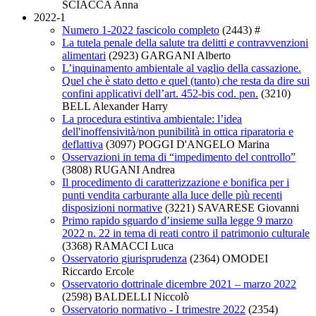
SCIACCA Anna
2022-1
Numero 1-2022 fascicolo completo
(2443)
#
La tutela penale della salute tra delitti e contravvenzioni
alimentari
(2923)
GARGANI Alberto
L’inquinamento ambientale al vaglio della cassazione.
Quel che è stato detto e quel (tanto) che resta da dire sui
confini applicativi dell’art. 452-bis cod. pen.
(3210)
BELL Alexander Harry
La procedura estintiva ambientale: l’idea
dell'inoffensività/non punibilità in ottica riparatoria e
deflattiva
(3097)
POGGI D'ANGELO Marina
Osservazioni in tema di “impedimento del controllo”
(3808)
RUGANI Andrea
Il procedimento di caratterizzazione e bonifica per i
punti vendita carburante alla luce delle più recenti
disposizioni normative
(3221)
SAVARESE Giovanni
Primo rapido sguardo d’insieme sulla legge 9 marzo
2022 n. 22 in tema di reati contro il patrimonio culturale
(3368)
RAMACCI Luca
Osservatorio giurisprudenza
(2364)
OMODEI
Riccardo Ercole
Osservatorio dottrinale dicembre 2021 – marzo 2022
(2598)
BALDELLI Niccolò
Osservatorio normativo - I trimestre 2022
(2354)