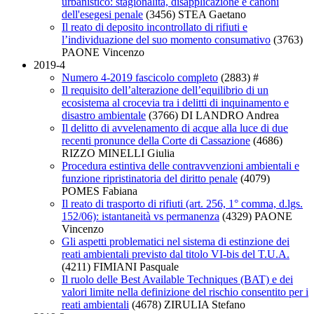
urbanistico: stagionalità, disapplicazione e canoni
dell'esegesi penale
(3456)
STEA Gaetano
Il reato di deposito incontrollato di rifiuti e
l’individuazione del suo momento consumativo
(3763)
PAONE Vincenzo
2019-4
Numero 4-2019 fascicolo completo
(2883)
#
Il requisito dell’alterazione dell’equilibrio di un
ecosistema al crocevia tra i delitti di inquinamento e
disastro ambientale
(3766)
DI LANDRO Andrea
Il delitto di avvelenamento di acque alla luce di due
recenti pronunce della Corte di Cassazione
(4686)
RIZZO MINELLI Giulia
Procedura estintiva delle contravvenzioni ambientali e
funzione ripristinatoria del diritto penale
(4079)
POMES Fabiana
Il reato di trasporto di rifiuti (art. 256, 1° comma, d.lgs.
152/06): istantaneità vs permanenza
(4329)
PAONE
Vincenzo
Gli aspetti problematici nel sistema di estinzione dei
reati ambientali previsto dal titolo VI-bis del T.U.A.
(4211)
FIMIANI Pasquale
Il ruolo delle Best Available Techniques (BAT) e dei
valori limite nella definizione del rischio consentito per i
reati ambientali
(4678)
ZIRULIA Stefano