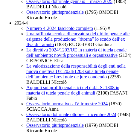
Osservatorio dottrinale gennaio – marzo 2025
(1803)
BALDELLI Niccolò
Osservatorio giurisprudenziale
(1795)
OMODEI
Riccardo Ercole
2024-4
Numero 4-2024 fascicolo completo
(1195)
#
Una raffinata tecnica di curvatura del diritto penale alle
esigenze della produzione: “ritorna” lo scudo dell’ex
Ilva di Taranto
(1833)
RUGGIERO Gianluca
La direttiva 2024/1203/UE in materia di tutela penale
dell’ambiente: novità processuali e organizzative
(2134)
GRISONICH Elisa
La valorizzazione della responsabilità degli enti nella
nuova direttiva UE 2024/1203 sulla tutela penale
dell’ambiente: brevi note de jure condendo
(2258)
BALDELLI NIccolò
Appunti sui profili penalistici del d.d.l. S. 1308 in
materia di tutela penale degli animali
(2100)
FASANI
Fabio
Osservatorio normativo - IV trimestre 2024
(1830)
SCIACCA Anna
Osservatorio dottrinale ottobre – dicembre 2024
(1948)
BALDELLI NIccolò
Osservatorio giurisprudenziale
(1979)
OMODEI
Riccardo Ercole