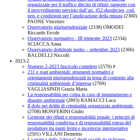
organizzate per il traffico illecito di rifiuti: rapporto con
il provvedimento previsto dall’art. 452-duodecies, cod.
pen. e condizioni per l’applicazione della misura
(2360)
PAONE Vincenzo
Osservatorio giurisprudenziale
(2338)
OMODEI
Riccardo Ercole
Osservatorio normativo - III trimestre 2023
(2334)
SCIACCA Anna
Osservatorio dottrinale luglio – settembre 2023
(2366)
BALDELLI Niccolò
2023-2
Numero 2-2023 fascicolo completo
(2570)
#
231 e reati ambientali: strumenti normativi e
orientamenti giurisprudenziali in tema di contrasto alla
criminalità ambientale d’impresa
(2769)
VAGLIASINDI Grazia Maria
La responsabilità per colpa in caso di inquinamento e
disastro ambientale
(2893)
RAMACCI Luca
Il dolo nei delitti di criminalità organizzata ambientale.
(2708)
MONFERINI Giulio
Gestione dei rifiuti e responsabilità penale: i principi di
responsabilità condivisa e di responsabilità estesa del
produttore tra punti fermi e incertezze interpretative
(2501)
VILLANI Demetrio
La pratica della “chiusa” degli uccelli da richiamo