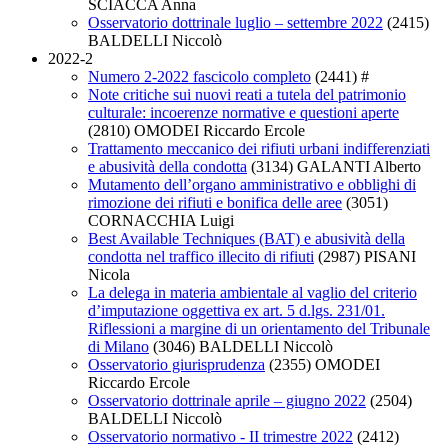
SCIACCA Anna
Osservatorio dottrinale luglio – settembre 2022
(2415)
BALDELLI Niccolò
2022-2
Numero 2-2022 fascicolo completo
(2441)
#
Note critiche sui nuovi reati a tutela del patrimonio
culturale: incoerenze normative e questioni aperte
(2810)
OMODEI Riccardo Ercole
Trattamento meccanico dei rifiuti urbani indifferenziati
e abusività della condotta
(3134)
GALANTI Alberto
Mutamento dell’organo amministrativo e obblighi di
rimozione dei rifiuti e bonifica delle aree
(3051)
CORNACCHIA Luigi
Best Available Techniques (BAT) e abusività della
condotta nel traffico illecito di rifiuti
(2987)
PISANI
Nicola
La delega in materia ambientale al vaglio del criterio
d’imputazione oggettiva ex art. 5 d.lgs. 231/01.
Riflessioni a margine di un orientamento del Tribunale
di Milano
(3046)
BALDELLI Niccolò
Osservatorio giurisprudenza
(2355)
OMODEI
Riccardo Ercole
Osservatorio dottrinale aprile – giugno 2022
(2504)
BALDELLI Niccolò
Osservatorio normativo - II trimestre 2022
(2412)