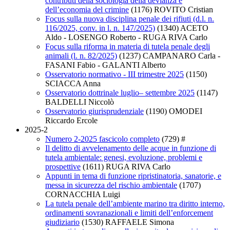
contributi della sociologia della devianza e
dell’economia del crimine
(1176)
ROVITO Cristian
Focus sulla nuova disciplina penale dei rifiuti (d.l. n.
116/2025, conv. in l. n. 147/2025)
(1340)
ACETO
Aldo - LOSENGO Roberto - RUGA RIVA Carlo
Focus sulla riforma in materia di tutela penale degli
animali (l. n. 82/2025)
(1237)
CAMPANARO Carla -
FASANI Fabio - GALANTI Alberto
Osservatorio normativo - III trimestre 2025
(1150)
SCIACCA Anna
Osservatorio dottrinale luglio– settembre 2025
(1147)
BALDELLI Niccolò
Osservatorio giurisprudenziale
(1190)
OMODEI
Riccardo Ercole
2025-2
Numero 2-2025 fascicolo completo
(729)
#
Il delitto di avvelenamento delle acque in funzione di
tutela ambientale: genesi, evoluzione, problemi e
prospettive
(1611)
RUGA RIVA Carlo
Appunti in tema di funzione ripristinatoria, sanatorie, e
messa in sicurezza del rischio ambientale
(1707)
CORNACCHIA Luigi
La tutela penale dell’ambiente marino tra diritto interno,
ordinamenti sovranazionali e limiti dell’enforcement
giudiziario
(1530)
RAFFAELE Simona