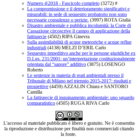
Numero 4\2018 - Fascicolo completo
(3272)
#
La compromissione e il deterioramento significativi e
misurabili: in sede di sequestro probatorio non sono
necessarie consulenze o perizie.
(3997)
ROTA Giulia
Disastro ambientale e pubblica incolumità: la Corte di
Cassazione circoscrive il campo di applicazione della
fattispecie
(4502)
RIPA Ginevra
Sulla assimilabilità di acque meteoriche e acque reflue
industriali
(4138)
MELZI D’ERIL Carlo
Sequestro impeditivo anche per le persone giuridiche ex
D.Lgs. 231/2001: un’interpretazione costituzionalmente
orientata dal “sapore” additivo
(3875)
LOSENGO
Roberto
Le sentenze in materia di reati ambientali presso il
Tribunale di Milano nel triennio 2015-2017: risultati e
prospettive
(4459)
AZZALIN Chiara e SANTORO
Camilla
La fattispecie di inquinamento ambientale: uno sguardo
comparatistico
(4505)
RUGA RIVA Carlo
L'accesso al materiale pubblicato è libero e gratuito. Ne è consentita
la riproduzione e distribuzione per finalità non commerciali citando
la fonte.