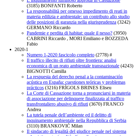
L’inquinamento luminoso approda in Cassazione
(3185)
BONFANTI Roberto
La responsabilità per omesso impedimento di reati in
materia edilizia e ambientale: un contributo allo studio
delle posizioni di garanzia nella giurisprudenza
(3242)
GERMANO Riccardo
Pandemie e perdita di habitat: quale il nesso?
(3950)
CABRINI Riccardo , MORI Emiliano e BOZZEDA
Fabio
2020-1
Numero 1-2020 fascicolo completo
(2778)
#
Il traffico illecito di rifiuti oltre frontiera: analisi
economica di un reato ambientale transnazionale
(4243)
BIGNOTTI Camilla
La respuesta del derecho penal a la contaminación
acústica en España: cuestiones teóricas y problemas
prácticos
(3216)
FRÌGOLS BRINES Eliseu
La Corte di Cassazione torna a pronunciarsi in materia
di associazione per delinquere finalizzata al traffico
transfrontaliero abusivo di rifiuti
(3670)
FRANCO
Andrea
La tutela penale dell’ambiente ed il delitto di
inquinamento ambientale nella Repubblica di Serbia
(3110)
BRANKOVIĆ Milan
Il sindacato di legalità del giudice penale nel sistema