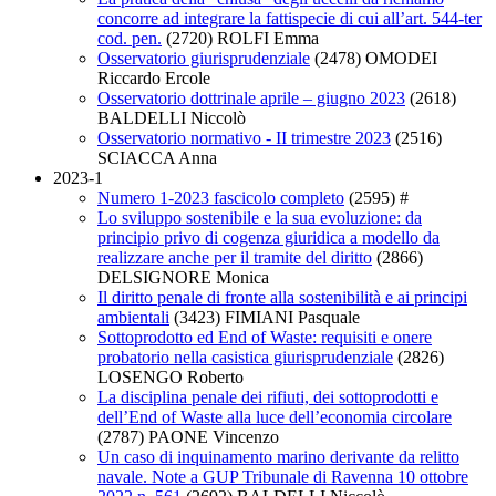
concorre ad integrare la fattispecie di cui all’art. 544-ter
cod. pen.
(2720)
ROLFI Emma
Osservatorio giurisprudenziale
(2478)
OMODEI
Riccardo Ercole
Osservatorio dottrinale aprile – giugno 2023
(2618)
BALDELLI Niccolò
Osservatorio normativo - II trimestre 2023
(2516)
SCIACCA Anna
2023-1
Numero 1-2023 fascicolo completo
(2595)
#
Lo sviluppo sostenibile e la sua evoluzione: da
principio privo di cogenza giuridica a modello da
realizzare anche per il tramite del diritto
(2866)
DELSIGNORE Monica
Il diritto penale di fronte alla sostenibilità e ai principi
ambientali
(3423)
FIMIANI Pasquale
Sottoprodotto ed End of Waste: requisiti e onere
probatorio nella casistica giurisprudenziale
(2826)
LOSENGO Roberto
La disciplina penale dei rifiuti, dei sottoprodotti e
dell’End of Waste alla luce dell’economia circolare
(2787)
PAONE Vincenzo
Un caso di inquinamento marino derivante da relitto
navale. Note a GUP Tribunale di Ravenna 10 ottobre