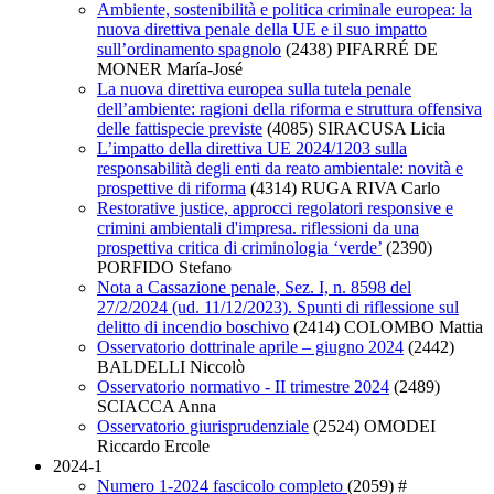
Ambiente, sostenibilità e politica criminale europea: la
nuova direttiva penale della UE e il suo impatto
sull’ordinamento spagnolo
(2438)
PIFARRÉ DE
MONER María-José
La nuova direttiva europea sulla tutela penale
dell’ambiente: ragioni della riforma e struttura offensiva
delle fattispecie previste
(4085)
SIRACUSA Licia
L’impatto della direttiva UE 2024/1203 sulla
responsabilità degli enti da reato ambientale: novità e
prospettive di riforma
(4314)
RUGA RIVA Carlo
Restorative justice, approcci regolatori responsive e
crimini ambientali d'impresa. riflessioni da una
prospettiva critica di criminologia ‘verde’
(2390)
PORFIDO Stefano
Nota a Cassazione penale, Sez. I, n. 8598 del
27/2/2024 (ud. 11/12/2023). Spunti di riflessione sul
delitto di incendio boschivo
(2414)
COLOMBO Mattia
Osservatorio dottrinale aprile – giugno 2024
(2442)
BALDELLI Niccolò
Osservatorio normativo - II trimestre 2024
(2489)
SCIACCA Anna
Osservatorio giurisprudenziale
(2524)
OMODEI
Riccardo Ercole
2024-1
Numero 1-2024 fascicolo completo
(2059)
#