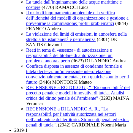
La tutela dall’inquinamento delle acque marittime e
costiere
(4770)
RAMACCI Luca
Il reato di inquinamento ambientale e la verifica
dell’idoneità dei modelli di organizzazione e gestione a
prevenirne la commissione: profili problematici
(4844)
FRANCO Andrea
La violazione dei limiti di emissioni in atmosfera nella
strettoia tra istantaneità e permanenza
(4301)
DE
SANTIS Giovanni
Reati in tema di «assenza» di autorizzazione e
responsabilità del titolare di autorizzazione: un
problema ancora aperto
(3623)
DI LANDRO Andrea
Confisca disposta in assenza di condanna formale e
tutela dei terzi: un’interessante interpretazione
convenzionalmente orientata, con qualche spunto per il
futuro
(3446)
MONTORSI Matteo
RECENSIONE a ROTOLO G., “ ‘Riconoscibilità’ del
precetto penale e modelli innovativi di tutela. Analisi
critica del diritto penale dell’ambiente”
(3293)
MAINA
Veronica
RECENSIONE a DI LANDRO A. R., “La
responsabilità per l’attività autorizzata nei settori
dell’ambiente e del territorio. Strumenti penali ed extra-
penali di tutela”,
(2942)
CARDINALE Noemi Maria
2019-1