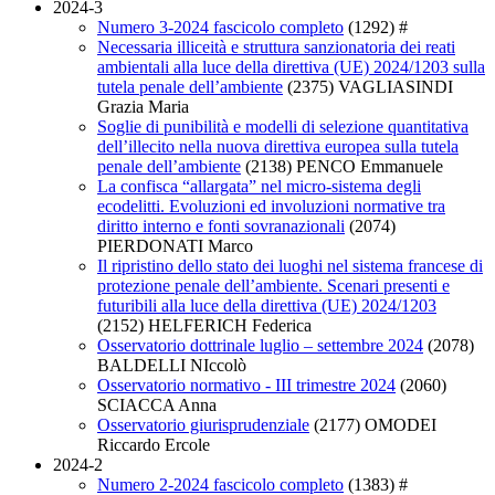
2024-3
Numero 3-2024 fascicolo completo
(1292)
#
Necessaria illiceità e struttura sanzionatoria dei reati
ambientali alla luce della direttiva (UE) 2024/1203 sulla
tutela penale dell’ambiente
(2375)
VAGLIASINDI
Grazia Maria
Soglie di punibilità e modelli di selezione quantitativa
dell’illecito nella nuova direttiva europea sulla tutela
penale dell’ambiente
(2138)
PENCO Emmanuele
La confisca “allargata” nel micro-sistema degli
ecodelitti. Evoluzioni ed involuzioni normative tra
diritto interno e fonti sovranazionali
(2074)
PIERDONATI Marco
Il ripristino dello stato dei luoghi nel sistema francese di
protezione penale dell’ambiente. Scenari presenti e
futuribili alla luce della direttiva (UE) 2024/1203
(2152)
HELFERICH Federica
Osservatorio dottrinale luglio – settembre 2024
(2078)
BALDELLI NIccolò
Osservatorio normativo - III trimestre 2024
(2060)
SCIACCA Anna
Osservatorio giurisprudenziale
(2177)
OMODEI
Riccardo Ercole
2024-2
Numero 2-2024 fascicolo completo
(1383)
#