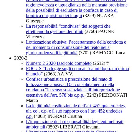
ragionevolezza e uguaglianza nella mancata previsione
della possibilità di escludere la confisca in caso di
bonifica o ripristino dei luoghi
(3229)
NUARA
Giuseppe
La responsabilità “condivisa” dei soggetti che
effettuano la gestione dei rifiuti
(3760)
PAONE
Vincenzo
Lottizzazione abusiva: l’accertamento della condotta e
del momento di consumazione del reato nella
giurisprudenza di legittimità
(3702)
RAMACCI Luca
2020-2
Numero 2-2020 fascicolo completo
(2612)
#
FOCUS “La legge sugli ecoreati 5 anni dopo: un primo
bilancio”
(2968)
AA.VV.
Confisca urbanistica e prescrizione del reato di
lottizzazione abusiva. Dal consolidamento della
condanna “in senso sostanziale” all’interpretazione
estensiva dell’art. 578 bis c.p.p.
(3243)
PIERDONATI
Marco
La legittimità costituzionale dell’art. 452 quaterdecies,
ult. co., c.p. e il suo rapporto con l’art. 452 undecies
c.p.
(4003)
INGRAO Cristina
L’imputazione della responsabilità degli enti nei reati
ambientali
(3592)
LIBERATI Giovanni