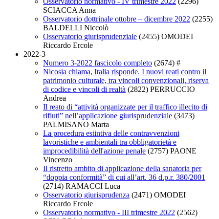
Osservatorio normativo - IV trimestre 2022
(2296)
SCIACCA Anna
Osservatorio dottrinale ottobre – dicembre 2022
(2255)
BALDELLI Niccolò
Osservatorio giurisprudenziale
(2455)
OMODEI
Riccardo Ercole
2022-3
Numero 3-2022 fascicolo completo
(2674)
#
Nicosia chiama, Italia risponde. I nuovi reati contro il
patrimonio culturale, tra vincoli convenzionali, riserva
di codice e vincoli di realtà
(2822)
PERRUCCIO
Andrea
Il reato di “attività organizzate per il traffico illecito di
rifiuti” nell’applicazione giurisprudenziale
(3473)
PALMISANO Marta
La procedura estintiva delle contravvenzioni
lavoristiche e ambientali tra obbligatorietà e
improcedibilità dell'azione penale
(2757)
PAONE
Vincenzo
Il ristretto ambito di applicazione della sanatoria per
“doppia conformità” di cui all’art. 36 d.p.r. 380/2001
(2714)
RAMACCI Luca
Osservatorio giurisprudenza
(2471)
OMODEI
Riccardo Ercole
Osservatorio normativo - III trimestre 2022
(2562)