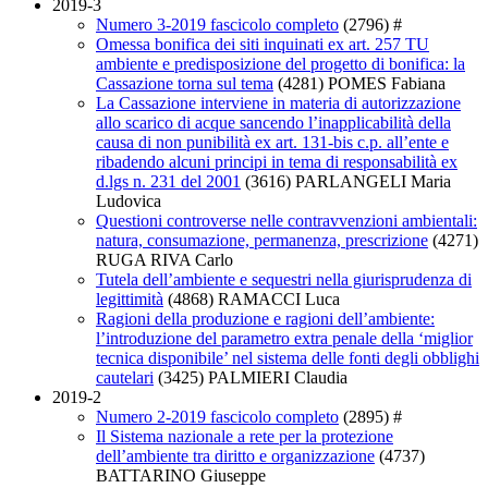
2019-3
Numero 3-2019 fascicolo completo
(2796)
#
Omessa bonifica dei siti inquinati ex art. 257 TU
ambiente e predisposizione del progetto di bonifica: la
Cassazione torna sul tema
(4281)
POMES Fabiana
La Cassazione interviene in materia di autorizzazione
allo scarico di acque sancendo l’inapplicabilità della
causa di non punibilità ex art. 131-bis c.p. all’ente e
ribadendo alcuni principi in tema di responsabilità ex
d.lgs n. 231 del 2001
(3616)
PARLANGELI Maria
Ludovica
Questioni controverse nelle contravvenzioni ambientali:
natura, consumazione, permanenza, prescrizione
(4271)
RUGA RIVA Carlo
Tutela dell’ambiente e sequestri nella giurisprudenza di
legittimità
(4868)
RAMACCI Luca
Ragioni della produzione e ragioni dell’ambiente:
l’introduzione del parametro extra penale della ‘miglior
tecnica disponibile’ nel sistema delle fonti degli obblighi
cautelari
(3425)
PALMIERI Claudia
2019-2
Numero 2-2019 fascicolo completo
(2895)
#
Il Sistema nazionale a rete per la protezione
dell’ambiente tra diritto e organizzazione
(4737)
BATTARINO Giuseppe