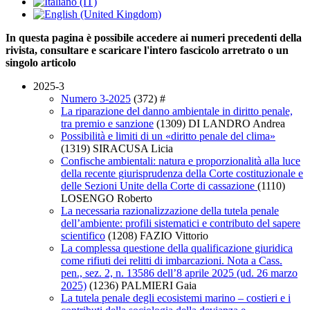
In questa pagina è possibile accedere ai numeri precedenti della
rivista, consultare e scaricare l'intero fascicolo arretrato o un
singolo articolo
2025-3
Numero 3-2025
(372)
#
La riparazione del danno ambientale in diritto penale,
tra premio e sanzione
(1309)
DI LANDRO Andrea
Possibilità e limiti di un «diritto penale del clima»
(1319)
SIRACUSA Licia
Confische ambientali: natura e proporzionalità alla luce
della recente giurisprudenza della Corte costituzionale e
delle Sezioni Unite della Corte di cassazione
(1110)
LOSENGO Roberto
La necessaria razionalizzazione della tutela penale
dell’ambiente: profili sistematici e contributo del sapere
scientifico
(1208)
FAZIO Vittorio
La complessa questione della qualificazione giuridica
come rifiuti dei relitti di imbarcazioni. Nota a Cass.
pen., sez. 2, n. 13586 dell’8 aprile 2025 (ud. 26 marzo
2025)
(1236)
PALMIERI Gaia
La tutela penale degli ecosistemi marino – costieri e i