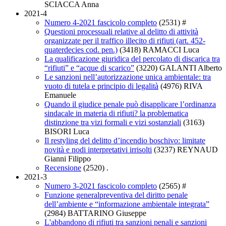
SCIACCA Anna
2021-4
Numero 4-2021 fascicolo completo
(2531)
#
Questioni processuali relative al delitto di attività
organizzate per il traffico illecito di rifiuti (art. 452-
quaterdecies cod. pen.)
(3418)
RAMACCI Luca
La qualificazione giuridica del percolato di discarica tra
“rifiuti” e “acque di scarico”
(3220)
GALANTI Alberto
Le sanzioni nell’autorizzazione unica ambientale: tra
vuoto di tutela e principio di legalità
(4976)
RIVA
Emanuele
Quando il giudice penale può disapplicare l’ordinanza
sindacale in materia di rifiuti? la problematica
distinzione tra vizi formali e vizi sostanziali
(3163)
BISORI Luca
Il restyling del delitto d’incendio boschivo: limitate
novità e nodi interpretativi irrisolti
(3237)
REYNAUD
Gianni Filippo
Recensione
(2520)
.
2021-3
Numero 3-2021 fascicolo completo
(2565)
#
Funzione generalpreventiva del diritto penale
dell’ambiente e “informazione ambientale integrata”
(2984)
BATTARINO Giuseppe
L'abbandono di rifiuti tra sanzioni penali e sanzioni