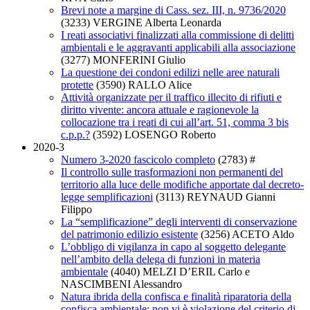
Brevi note a margine di Cass. sez. III, n. 9736/2020
(3233)
VERGINE Alberta Leonarda
I reati associativi finalizzati alla commissione di delitti
ambientali e le aggravanti applicabili alla associazione
(3277)
MONFERINI Giulio
La questione dei condoni edilizi nelle aree naturali
protette
(3590)
RALLO Alice
Attività organizzate per il traffico illecito di rifiuti e
diritto vivente: ancora attuale e ragionevole la
collocazione tra i reati di cui all’art. 51, comma 3 bis
c.p.p.?
(3592)
LOSENGO Roberto
2020-3
Numero 3-2020 fascicolo completo
(2783)
#
Il controllo sulle trasformazioni non permanenti del
territorio alla luce delle modifiche apportate dal decreto-
legge semplificazioni
(3113)
REYNAUD Gianni
Filippo
La “semplificazione” degli interventi di conservazione
del patrimonio edilizio esistente
(3256)
ACETO Aldo
L’obbligo di vigilanza in capo al soggetto delegante
nell’ambito della delega di funzioni in materia
ambientale
(4040)
MELZI D’ERIL Carlo e
NASCIMBENI Alessandro
Natura ibrida della confisca e finalità riparatoria della
confisca ambientale: non vi è violazione del criterio di