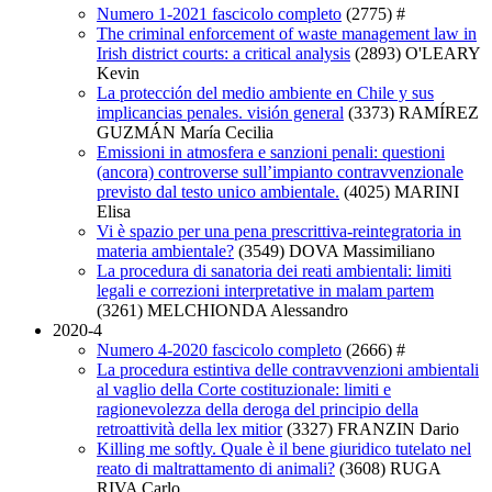
Numero 1-2021 fascicolo completo
(2775)
#
The criminal enforcement of waste management law in
Irish district courts: a critical analysis
(2893)
O'LEARY
Kevin
La protección del medio ambiente en Chile y sus
implicancias penales. visión general
(3373)
RAMÍREZ
GUZMÁN María Cecilia
Emissioni in atmosfera e sanzioni penali: questioni
(ancora) controverse sull’impianto contravvenzionale
previsto dal testo unico ambientale.
(4025)
MARINI
Elisa
Vi è spazio per una pena prescrittiva-reintegratoria in
materia ambientale?
(3549)
DOVA Massimiliano
La procedura di sanatoria dei reati ambientali: limiti
legali e correzioni interpretative in malam partem
(3261)
MELCHIONDA Alessandro
2020-4
Numero 4-2020 fascicolo completo
(2666)
#
La procedura estintiva delle contravvenzioni ambientali
al vaglio della Corte costituzionale: limiti e
ragionevolezza della deroga del principio della
retroattività della lex mitior
(3327)
FRANZIN Dario
Killing me softly. Quale è il bene giuridico tutelato nel
reato di maltrattamento di animali?
(3608)
RUGA
RIVA Carlo