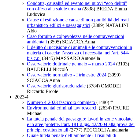
Condotta, causalità ed evento nei nuovi “eco-delitti”
con offesa alla salute umana
(2838)
BREDA Emma
Ludovica
Cause di estinzione e cause di non punibilità dei reati
urbanistico-edilizi e paesaggistici
(3389)
NATALINI
Aldo
Caso fortuito e colpevolezza nelle contravvenzioni
ambientali
(3595)
SCIACCA Anna
Il delitto di uccisione di animali e le contravvenzioni in
materia di caccia: l’assenza di necessita’ nell’art. 544-
bis c.p.
(3445)
MASSARO Antonella
Osservatorio dottrinale gennaio – marzo 2024
(3103)
BALDELLI Niccolò
Osservatorio normativo - I trimestre 2024
(3090)
SCIACCA Anna
Osservatorio giurisprudenziale
(3784)
OMODEI
Riccardo Ercole
2023-4
Numero 4-2023 fascicolo completo
(1480)
#
Environmental criminal law research
(2634)
FAURE
Michael
La tutela penale del paesaggio: lavori in zone vincolate
e in aree protette. l’art. 181 d.lgs. 42/2004 alla prova dei
principi costituzionali
(2777)
PECCIOLI Annamaria
Quale tutela penale dell’ambiente? I risultati di