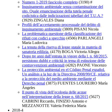
Numero 1-2019 fascicolo completo
(3190)
#
Inquinamento ambientale senza contaminazione del
sito. Quale emancipazione della tutela penale
codicistica dalle indicizzazioni tabellari del T.U.A.?
(3929)
ZINGALES Diana
Profili dell’accertamento processuale del delitto di
inquinamento ambientale
(3809)
PISANI Nicola
La problematica questione della classificazione dei
rifiuti con codici a specchio
(4506)
PARLANGELI
Maria Ludovica
La tenuta della riserva di legge statale in materia di
sanatoria edilizia.
(4179)
BOGA Victoria Allegra
Dopo tre anni dall’entrata in vigore della l. n. 68/2015,
persistono dubbi e criticità in tema di estinzione delle
contravvenzioni ambientali
(4282)
PAONE Vincenzo
La protección ambiental en el Código Penal español.
Un análisis a la luz de la Directiva 2008/99/CE, relativa
a la protección del medio ambiente mediante el
Derecho penal
(3875)
FUENTES LOUREIRO María
Ángeles
Il punto di vista dell’ecologia delle acque
nell’interpretazione della legge n. 68/2015
(5627)
CABRINI Riccardo, FINIZIO Antonio e
MEZZANOTTE Valeria Federica Maria
2018-4