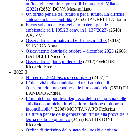
un’indagine empirica presso il Tribunale di Milano
(2022)
(2852)
DOVA Massimiliano
Un diritto penale del futuro e per il futuro. La difficile
sintesi con la sostenibilità
(2752)
TAURELLI Antonio
Focus sulla recente novella in materia penale
ambientale (d.l. 105/23 conv. in l. 137/2023)
(2640)
AA. VV.
Osservatorio normativo - IV Trimestre 2023
(3018)
SCIACCA Anna
Osservatorio dottrinale ottobre – dicembre 2023
(2668)
BALDELLI Niccolò
Osservatorio giurisprudenziale
(2512)
OMODEI
Riccardo Ercole
2023-3
Numero 3-2023 fascicolo completo
(2457)
#
L’abusività della condotta nei reati ambientali.
Questioni de iure condito e de iure condendo
(2591)
DI
LANDRO Andrea
L’architettura punitiva degli eco-delitti nel prisma delle
attività economiche. Infelice formulazione o binomio
inconciliabile?
(2208)
MONTANARO Federica
La tutela penale delle generazioni future alla prova della
teoria del bene giuridico
(2455)
BATTISTONI
Riccardo
Ordine di ripristino dello stato dei luoghi e attività