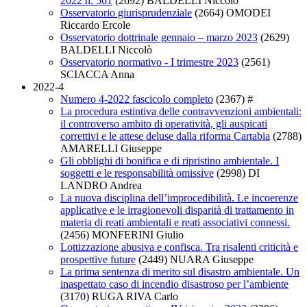
2022 n. 561
(2692)
BALDELLI Niccolò
Osservatorio giurisprudenziale
(2664)
OMODEI
Riccardo Ercole
Osservatorio dottrinale gennaio – marzo 2023
(2629)
BALDELLI Niccolò
Osservatorio normativo - I trimestre 2023
(2561)
SCIACCA Anna
2022-4
Numero 4-2022 fascicolo completo
(2367)
#
La procedura estintiva delle contravvenzioni ambientali:
il controverso ambito di operatività, gli auspicati
correttivi e le attese deluse dalla riforma Cartabia
(2788)
AMARELLI Giuseppe
Gli obblighi di bonifica e di ripristino ambientale. I
soggetti e le responsabilità omissive
(2998)
DI
LANDRO Andrea
La nuova disciplina dell’improcedibilità. Le incoerenze
applicative e le irragionevoli disparità di trattamento in
materia di reati ambientali e reati associativi connessi.
(2456)
MONFERINI Giulio
Lottizzazione abusiva e confisca. Tra risalenti criticità e
prospettive future
(2449)
NUARA Giuseppe
La prima sentenza di merito sul disastro ambientale. Un
inaspettato caso di incendio disastroso per l’ambiente
(3170)
RUGA RIVA Carlo