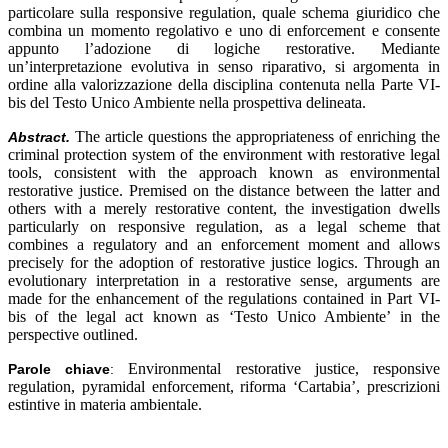
particolare sulla responsive regulation, quale schema giuridico che
combina un momento regolativo e uno di enforcement e consente
appunto l’adozione di logiche restorative. Mediante
un’interpretazione evolutiva in senso riparativo, si argomenta in
ordine alla valorizzazione della disciplina contenuta nella Parte VI-
bis del Testo Unico Ambiente nella prospettiva delineata.
The article questions the appropriateness of enriching the
Abstract.
criminal protection system of the environment with restorative legal
tools, consistent with the approach known as environmental
restorative justice. Premised on the distance between the latter and
others with a merely restorative content, the investigation dwells
particularly on responsive regulation, as a legal scheme that
combines a regulatory and an enforcement moment and allows
precisely for the adoption of restorative justice logics. Through an
evolutionary interpretation in a restorative sense, arguments are
made for the enhancement of the regulations contained in Part VI-
bis of the legal act known as ‘Testo Unico Ambiente’ in the
perspective outlined.
Environmental restorative justice, responsive
Parole chiave
:
regulation, pyramidal enforcement, riforma ‘Cartabia’, prescrizioni
estintive in materia ambientale
.