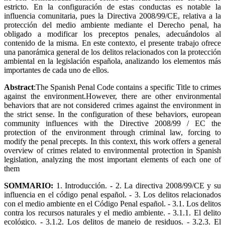
estricto. En la configuración de estas conductas es notable la
influencia comunitaria, pues la Directiva 2008/99/CE, relativa a la
protección del medio ambiente mediante el Derecho penal, ha
obligado a modificar los preceptos penales, adecuándolos al
contenido de la misma. En este contexto, el presente trabajo ofrece
una panorámica general de los delitos relacionados con la protección
ambiental en la legislación española, analizando los elementos más
importantes de cada uno de ellos.
Abstract
:The Spanish Penal Code contains a specific Title to crimes
against the environment.However, there are other environmental
behaviors that are not considered crimes against the environment in
the strict sense. In the configuration of these behaviors, european
community influences with the Directive 2008/99 / EC the
protection of the environment through criminal law, forcing to
modify the penal precepts. In this context, this work offers a general
overview of crimes related to environmental protection in Spanish
legislation, analyzing the most important elements of each one of
them
SOMMARIO:
1. Introducción. - 2. La directiva 2008/99/CE y su
influencia en el código penal español. - 3. Los delitos relacionados
con el medio ambiente en el Código Penal español. - 3.1. Los delitos
contra los recursos naturales y el medio ambiente. - 3.1.1. El delito
ecológico. - 3.1.2. Los delitos de manejo de residuos. - 3.2.3. El