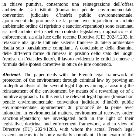
in chiave punitiva, consentono una reintegrazione dell’offesa
ambientale. Tali istituti (transaction pénale environnementale;
convention judiciaire d’intérêt public environnementale;
ajournement du prononcé de la peine avec injonction in ambito
ambientale; ordine di ripristino e sanction-réparation) sono esaminati
sia nell’ambito del rispettivo contesto legislativo, dogmatico e di
enforcement, sia alla luce della recente Direttiva (UE) 2024/1203, in
relazione alla quale l’attuale sistema francese di tutela ambientale
risulta solo parzialmente compliant. A conclusione della disamina
delle differenti forme di rimessa in pristino dello stato dei luoghi
(remise en l’état des lieux), il lavoro evidenzia le criticità emerse e
formula delle ipotesi correttive in ottica de iure condendo.
The paper deals with the French legal framework of
Abstract.
protection of the environment through criminal law by proving an
in-depth analysis of the several legal figures aiming at assuring the
reinstatement of the environment, by means of a rewarding or of a
punitive approach. To this end, the relevant legal figures (transaction
pénale environnementale; convention judiciaire d’intérêt public
environnementale; ajournement du prononcé de la peine avec
injonction in environmental matters, environmental recovery order;
sanction-réparation) are investigated both in the light of their
legislative, doctrinal and enforcement framework, and in view of
Directive (EU) 2024/1203, with whom the actual French legal
system appears to be only partially compliant. Upon exam of the