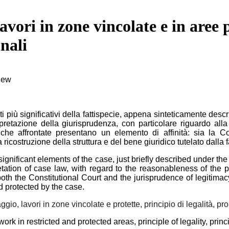
vori in zone vincolate e in aree p
onali
view
 più significativi della fattispecie, appena sinteticamente descrit
nterpretazione della giurisprudenza, con particolare riguardo al
he affrontate presentano un elemento di affinità: sia la Corte
icostruzione della struttura e del bene giuridico tutelato dalla f
significant elements of the case, just briefly described under the
retation of case law, with regard to the reasonableness of the pu
both the Constitutional Court and the jurisprudence of legitim
d protected by the case.
aggio, lavori in zone vincolate e protette, principio di legalità, p
k in restricted and protected areas, principle of legality, princi