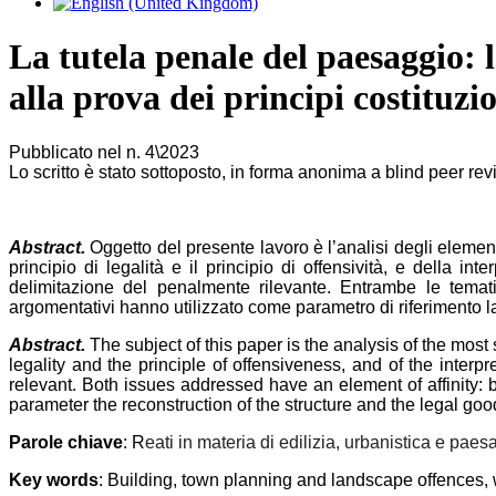
La tutela penale del paesaggio: la
alla prova dei principi costituzi
Pubblicato nel n. 4\2023
Lo scritto è stato sottoposto, in forma anonima a blind peer re
Abstract.
Oggetto del presente lavoro è l’analisi degli elementi
principio di legalità e il principio di offensività, e della i
delimitazione del penalmente rilevante. Entrambe le tematic
argomentativi hanno utilizzato come parametro di riferimento la r
Abstract.
The subject of this paper is the analysis of the most 
legality and the principle of offensiveness, and of the interp
relevant. Both issues addressed have an element of affinity: 
parameter the reconstruction of the structure and the legal goo
Parole chiave
:
R
eati in materia di edilizia, urbanistica e paes
Key words
:
B
uilding, town planning and landscape offences, wor