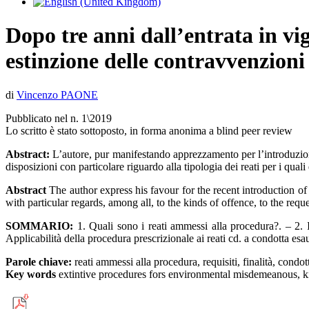
Dopo tre anni dall’entrata in vig
estinzione delle contravvenzioni
di
Vincenzo PAONE
Pubblicato nel n. 1\2019
Lo scritto è stato sottoposto, in forma anonima a blind peer review
Abstract:
L’autore, pur manifestando apprezzamento per l’introduzione 
disposizioni con particolare riguardo alla tipologia dei reati per i qual
Abstract
The author express his favour for the recent introduction o
with particular regards, among all, to the kinds of offence, to the req
SOMMARIO:
1. Quali sono i reati ammessi alla procedura?. – 2. Il
Applicabilità della procedura prescrizionale ai reati cd. a condotta esau
Parole chiave:
reati ammessi alla procedura, requisiti, finalità, condott
Key words
extintive procedures fors environmental misdemeanous, ki