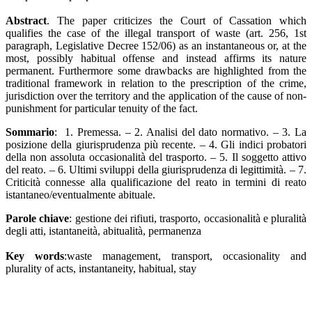
Abstract
. The paper criticizes the Court of Cassation which
qualifies the case of the illegal transport of waste (art. 256, 1st
paragraph, Legislative Decree 152/06) as an instantaneous or, at the
most, possibly habitual offense and instead affirms its nature
permanent. Furthermore some drawbacks are highlighted from the
traditional framework in relation to the prescription of the crime,
jurisdiction over the territory and the application of the cause of non-
punishment for particular tenuity of the fact.
Sommario
: 1. Premessa. – 2. Analisi del dato normativo. – 3. La
posizione della giurisprudenza più recente. – 4. Gli indici probatori
della non assoluta occasionalità del trasporto. – 5. Il soggetto attivo
del reato. – 6. Ultimi sviluppi della giurisprudenza di legittimità. – 7.
Criticità connesse alla qualificazione del reato in termini di reato
istantaneo/eventualmente abituale.
Parole chiave
: gestione dei rifiuti, trasporto, occasionalità e pluralità
degli atti, istantaneità, abitualità, permanenza
Key words
:waste management, transport, occasionality and
plurality of acts, instantaneity, habitual, stay