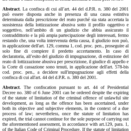
Abstract
. La confisca di cui all’art. 44 del d.P.R. n. 380 del 2001
può essere disposta anche in presenza di una causa estintiva
determinata dalla prescrizione del reato purché sia stata accertata la
sussistenza della lottizzazione abusiva sotto il profilo oggettivo e
soggettivo, nell’ambito di un giudizio che abbia assicurato il
contraddittorio e la più ampia partecipazione degli interessati, fermo
restando che, una volta intervenuta detta causa, il giudizio non può,
in applicazione dell'art. 129, comma 1, cod. proc. pen., proseguire al
solo fine di compiere il predetto accertamento. In caso di
declaratoria, all’esito del giudizio di impugnazione, di estinzione del
reato di lottizzazione abusiva per prescrizione, il giudice di appello e
la Corte di cassazione sono tenuti, in applicazione dell'art. 578-bis
cod. proc. pen., a decidere sull'impugnazione agli effetti della
confisca di cui all'art. 44 del d.P.R. n. 380 del 2001.
Abstract
. The confiscation pursuant to art. 44 of Presidential
Decree no. 380 of 6 June 2001 can be ordered despite the expiring
of the statute of limitation of the criminal offence of unlawful site
development, as long as the offence has been ascertained, under
both its objective and subjective elements, in the context of a due
process of law; nevertheless, once the statute of limitation has
expired, the trial cannot continue for the sole purpose of carrying out
the aforementioned assessment, in accordance with art.129, para. 1,
of the Italian Code of Criminal Procedure. If the statute of limitation