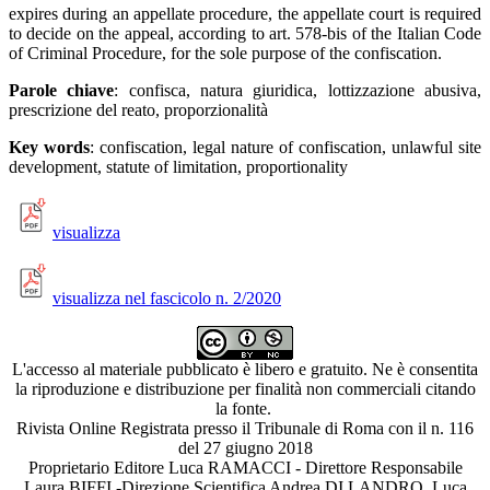
expires during an appellate procedure, the appellate court is required
to decide on the appeal, according to art. 578-bis of the Italian Code
of Criminal Procedure, for the sole purpose of the confiscation.
Parole chiave
: confisca, natura giuridica, lottizzazione abusiva,
prescrizione del reato, proporzionalità
Key words
: confiscation, legal nature of confiscation, unlawful site
development, statute of limitation, proportionality
visualizza
visualizza nel fascicolo n. 2/2020
L'accesso al materiale pubblicato è libero e gratuito. Ne è consentita
la riproduzione e distribuzione per finalità non commerciali citando
la fonte.
Rivista Online Registrata presso il Tribunale di Roma con il n. 116
del 27 giugno 2018
Proprietario Editore Luca RAMACCI - Direttore Responsabile
Laura BIFFI -Direzione Scientifica Andrea DI LANDRO, Luca