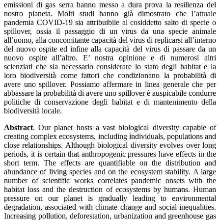
emissioni di gas serra hanno messo a dura prova la resilienza del
nostro pianeta. Molti studi hanno già dimostrato che l’attuale
pandemia COVID-19 sia attribuibile al cosiddetto salto di specie o
spillover, ossia il passaggio di un virus da una specie animale
all’uomo, alla concomitante capacità del virus di replicarsi all’interno
del nuovo ospite ed infine alla capacità del virus di passare da un
nuovo ospite all’altro. E’ nostra opinione e di numerosi altri
scienziati che sia necessario considerare lo stato degli habitat e la
loro biodiversità come fattori che condizionano la probabilità di
avere uno spillover. Possiamo affermare in linea generale che per
abbassare la probabilità di avere uno spillover è auspicabile condurre
politiche di conservazione degli habitat e di mantenimento della
biodiversità locale.
Abstract
. Our planet hosts a vast biological diversity capable of
creating complex ecosystems, including individuals, populations and
close relationships. Although biological diversity evolves over long
periods, it is certain that anthropogenic pressures have effects in the
short term. The effects are quantifiable on the distribution and
abundance of living species and on the ecosystem stability. A large
number of scientific works correlates pandemic onsets with the
habitat loss and the destruction of ecosystems by humans. Human
pressure on our planet is gradually leading to environmental
degradation, associated with climate change and social inequalities.
Increasing pollution, deforestation, urbanization and greenhouse gas