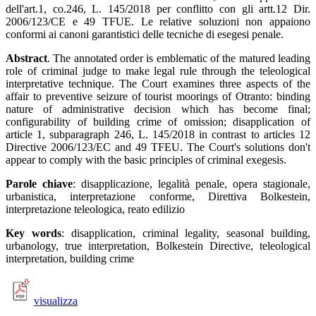
dell'art.1, co.246, L. 145/2018 per conflitto con gli artt.12 Dir.
2006/123/CE e 49 TFUE. Le relative soluzioni non appaiono
conformi ai canoni garantistici delle tecniche di esegesi penale.
Abstract
. The annotated order is emblematic of the matured leading
role of criminal judge to make legal rule through the teleological
interpretative technique. The Court examines three aspects of the
affair to preventive seizure of tourist moorings of Otranto: binding
nature of administrative decision which has become final;
configurability of building crime of omission; disapplication of
article 1, subparagraph 246, L. 145/2018 in contrast to articles 12
Directive 2006/123/EC and 49 TFEU. The Court's solutions don't
appear to comply with the basic principles of criminal exegesis.
Parole chiave
: disapplicazione, legalità penale, opera stagionale,
urbanistica, interpretazione conforme, Direttiva Bolkestein,
interpretazione teleologica, reato edilizio
Key words
: disapplication, criminal legality, seasonal building,
urbanology, true interpretation, Bolkestein Directive, teleological
interpretation, building crime
visualizza