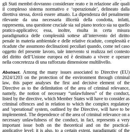
gli Stati membri dovranno considerare reato e in relazione alle quali
il complesso sistema normativo e ‘operazionale’, delineato dalla
direttiva stessa, dovrà essere attuato. La dipendenza del penalmente
rilevante da una necessaria illiceità della condotta, infatti,
rappresenta, una questione cruciale sia sul piano teorico sia su quello
pratico-applicativo; essa, inoltre, risulta in certa misura
paradigmatica delle complessità sottese all’intervento del diritto
penale in materia ambientale e delle relative ricadute, complessità e
ricadute che assumono declinazioni peculiari quando, come nel caso
oggetto del presente lavoro, tale intervento si realizza nel contesto
del diritto dell’Unione europea ed è destinato a vivere e operare
nella concretezza di una rafforzata dimensione multilivello.
Among the many issues associated to Directive (EU)
Abstract.
2024/1203 on the protection of the environment through criminal
law, this paper analyses the first and decisive element of the
Directive as to the delimitation of the area of criminal relevance,
namely, the notion of necessary “unlawfulness” of the conduct,
listed by the directive, which Member States will have to consider as
criminal offences and in relation to which the complex regulatory
and 'operational' system, outlined by the Directive, will have to be
implemented. The dependence of the area of criminal relevance on a
necessary unlawfulness of the conduct, in fact, represents a very
important issue both on the theoretical and on the practical-
applicative level; it is also, to a certain extent, paradigmatic of the