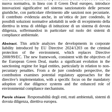
nuova normativa, in linea con il Green Deal europeo, introduce
innovazioni significative nel sistema sanzionatorio delle persone
giuridiche, con particolare riferimento alle sanzioni non pecuniarie.
Il contributo evidenzia anche, in un’ottica de jure condendo, le
possibili soluzioni normative adottabili in sede di recepimento della
direttiva in tema di obbligo di istituzione di un sistema di dovuta
diligenza, soffermandosi in particolare sul ruolo dei sistemi di
compliance ambientale.
This article analyzes the developments in corporate
Abstract.
liability introduced by EU Directive 2024/1203 on the criminal
protection of the environment, which replaces Directive
2008/99/EC. The new framework, consistent with the objectives of
the European Green Deal, marks a significant evolution in the
sanctioning regime for legal entities, particularly in relation to non-
pecuniary penalties. From a de jure condendo perspective, the
contribution examines potential regulatory approaches for the
directive’s implementation, with a specific focus on the mandatory
adoption of due diligence systems and the enhanced role of
environmental compliance mechanisms.
Responsabilità degli enti, reati ambientali, sistemi di
Parole chiave
:
dovuta diligenza, direttiva europea
.