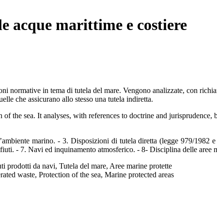
le acque marittime e costiere
oni normative in tema di tutela del mare. Vengono analizzate, con richiam
uelle che assicurano allo stesso una tutela indiretta.
f the sea. It analyses, with references to doctrine and jurisprudence, b
’ambiente marino. - 3. Disposizioni di tutela diretta (legge 979/1982 e
ifiuti. - 7. Navi ed inquinamento atmosferico. - 8- Disciplina delle aree ma
i prodotti da navi, Tutela del mare, Aree marine protette
ated waste, Protection of the sea, Marine protected areas