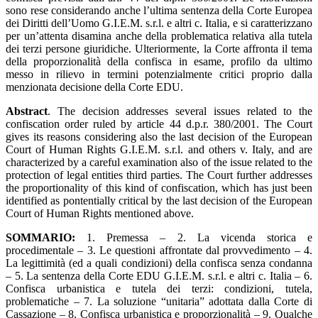
sono rese considerando anche l’ultima sentenza della Corte Europea
dei Diritti dell’Uomo G.I.E.M. s.r.l. e altri c. Italia, e si caratterizzano
per un’attenta disamina anche della problematica relativa alla tutela
dei terzi persone giuridiche. Ulteriormente, la Corte affronta il tema
della proporzionalità della confisca in esame, profilo da ultimo
messo in rilievo in termini potenzialmente critici proprio dalla
menzionata decisione della Corte EDU.
Abstract
. The decision addresses several issues related to the
confiscation order ruled by article 44 d.p.r. 380/2001. The Court
gives its reasons considering also the last decision of the European
Court of Human Rights G.I.E.M. s.r.l. and others v. Italy, and are
characterized by a careful examination also of the issue related to the
protection of legal entities third parties. The Court further addresses
the proportionality of this kind of confiscation, which has just been
identified as pontentially critical by the last decision of the European
Court of Human Rights mentioned above.
SOMMARIO:
1. Premessa – 2. La vicenda storica e
procedimentale – 3. Le questioni affrontate dal provvedimento – 4.
La legittimità (ed a quali condizioni) della confisca senza condanna
– 5. La sentenza della Corte EDU G.I.E.M. s.r.l. e altri c. Italia – 6.
Confisca urbanistica e tutela dei terzi: condizioni, tutela,
problematiche – 7. La soluzione “unitaria” adottata dalla Corte di
Cassazione – 8. Confisca urbanistica e proporzionalità – 9. Qualche