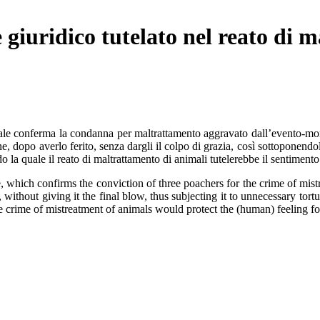
e giuridico tutelato nel reato di
 conferma la condanna per maltrattamento aggravato dall’evento-morte a
e, dopo averlo ferito, senza dargli il colpo di grazia, così sottoponendo
do la quale il reato di maltrattamento di animali tutelerebbe il sentiment
, which confirms the conviction of three poachers for the crime of mistr
without giving it the final blow, thus subjecting it to unnecessary tort
the crime of mistreatment of animals would protect the (human) feeling f