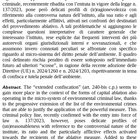
criminale, recentemente ribadita con l’entrata in vigore della legge n.
137/2023, pone però delicati profili di (ir)ragionevolezza con
riferimento alla controversa natura dell’istituto, alla sua ratio e agli
effetti, particolarmente afflittivi, attivati nei confronti dei destinatari
del provvedimento ablativo. A tali problematiche si aggiungono le
complesse questioni interpretative di carattere generale che
interessano l’istituto, rese esplicite dai frequenti interventi dei più
autorevoli organi giurisdizionali interni e sovranazionali, e che
assumono invero connotati peculiari se affrontate con specifico
riguardo al micro-sistema del diritto penale dell’ambiente. Il quadro
così delineato rischia peraltro di essere sottoposto nell’immediato
futuro ad ulteriori “scosse”, in ragione della recente adozione delle
Direttive (UE) n. 2024/1260 e n. 2024/1203, rispettivamente in tema
di confisca e tutela penale dell’ambiente.
The “extended confiscation” (art. 240-bis c.p.) seems to
Abstract.
gain more place in the context of the forms of capital ablation also
operating in the micro-system of environmental criminal law, thanks
to the progressive extension of the list of the environmental crimes
that are able to justify the application of the powerful measure. This
criminal policy line, recently confirmed with the entry into force of
law n. 137/2023, however, poses delicate profiles of
(un)reasonableness with reference to the controversial nature of the
institute, its ratio and the particularly afflictive effects activated
towards the recipients of the ablative measure. Added to these