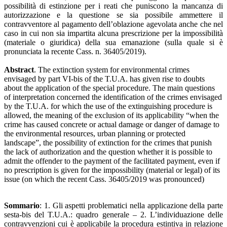
possibilità di estinzione per i reati che puniscono la mancanza di
autorizzazione e la questione se sia possibile ammettere il
contravventore al pagamento dell’oblazione agevolata anche che nel
caso in cui non sia impartita alcuna prescrizione per la impossibilità
(materiale o giuridica) della sua emanazione (sulla quale si è
pronunciata la recente Cass. n. 36405/2019).
Abstract
. The extinction system for environmental crimes
envisaged by part VI-bis of the T.U.A. has given rise to doubts
about the application of the special procedure. The main questions
of interpretation concerned the identification of the crimes envisaged
by the T.U.A. for which the use of the extinguishing procedure is
allowed, the meaning of the exclusion of its applicability “when the
crime has caused concrete or actual damage or danger of damage to
the environmental resources, urban planning or protected
landscape”, the possibility of extinction for the crimes that punish
the lack of authorization and the question whether it is possible to
admit the offender to the payment of the facilitated payment, even if
no prescription is given for the impossibility (material or legal) of its
issue (on which the recent Cass. 36405/2019 was pronounced)
Sommario
: 1. Gli aspetti problematici nella applicazione della parte
sesta-bis del T.U.A.: quadro generale – 2. L’individuazione delle
contravvenzioni cui è applicabile la procedura estintiva in relazione