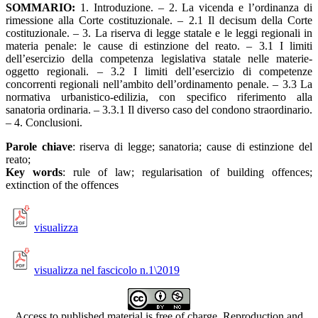
SOMMARIO:
1. Introduzione. – 2. La vicenda e l’ordinanza di
rimessione alla Corte costituzionale. – 2.1 Il decisum della Corte
costituzionale. – 3. La riserva di legge statale e le leggi regionali in
materia penale: le cause di estinzione del reato. – 3.1 I limiti
dell’esercizio della competenza legislativa statale nelle materie-
oggetto regionali. – 3.2 I limiti dell’esercizio di competenze
concorrenti regionali nell’ambito dell’ordinamento penale. – 3.3 La
normativa urbanistico-edilizia, con specifico riferimento alla
sanatoria ordinaria. – 3.3.1 Il diverso caso del condono straordinario.
– 4. Conclusioni.
Parole chiave
: riserva di legge; sanatoria; cause di estinzione del
reato;
Key words
: rule of law; regularisation of building offences;
extinction of the offences
visualizza
visualizza nel fascicolo n.1\2019
Access to published material is free of charge. Reproduction and