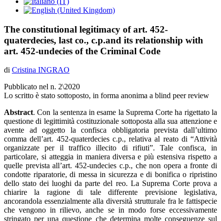
The constitutional legitimacy of art. 452-
quaterdecies, last co., c.p.and its relationship with
art. 452-undecies of the Criminal Code
di
Cristina INGRAO
Pubblicato nel n. 2\2020
Lo scritto è stato sottoposto, in forma anonima a blind peer review
Abstract
. Con la sentenza in esame la Suprema Corte ha rigettato la
questione di legittimità costituzionale sottoposta alla sua attenzione e
avente ad oggetto la confisca obbligatoria prevista dall’ultimo
comma dell’art. 452-quaterdecies c.p., relativa al reato di “Attività
organizzate per il traffico illecito di rifiuti”. Tale confisca, in
particolare, si atteggia in maniera diversa e più estensiva rispetto a
quelle prevista all’art. 452-undecies c.p., che non opera a fronte di
condotte riparatorie, di messa in sicurezza e di bonifica o ripristino
dello stato dei luoghi da parte del reo. La Suprema Corte prova a
chiarire la ragione di tale differente previsione legislativa,
ancorandola essenzialmente alla diversità strutturale fra le fattispecie
che vengono in rilievo, anche se in modo forse eccessivamente
stringato per una questione che determina molte conseguenze sul