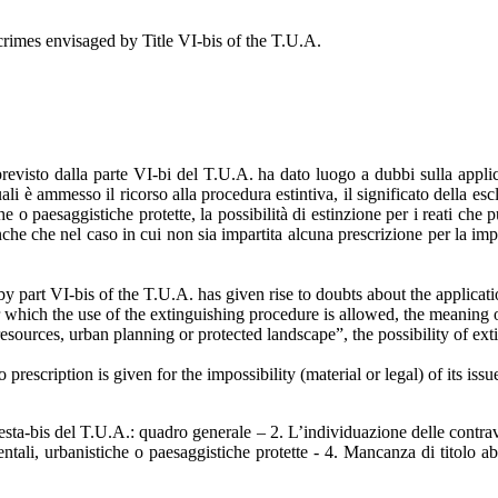
crimes envisaged by Title VI-bis of the T.U.A.
previsto dalla parte VI-bi del T.U.A. ha dato luogo a dubbi sulla applic
ali è ammesso il ricorso alla procedura estintiva, il significato della e
he o paesaggistiche protette, la possibilità di estinzione per i reati ch
e che nel caso in cui non sia impartita alcuna prescrizione per la impos
y part VI-bis of the T.U.A. has given rise to doubts about the applicati
 which the use of the extinguishing procedure is allowed, the meaning o
ources, urban planning or protected landscape”, the possibility of extin
o prescription is given for the impossibility (material or legal) of its
 sesta-bis del T.U.A.: quadro generale – 2. L’individuazione delle contra
tali, urbanistiche o paesaggistiche protette - 4. Mancanza di titolo abil