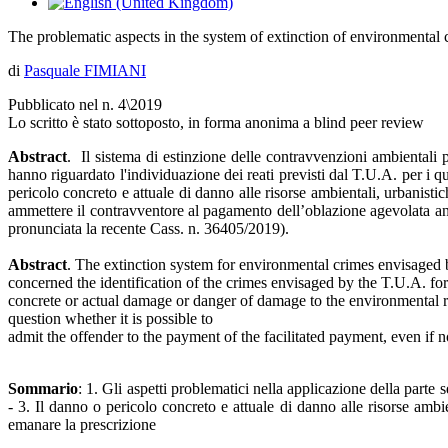
The problematic aspects in the system of extinction of environmental 
di
Pasquale FIMIANI
Pubblicato nel n. 4\2019
Lo scritto è stato sottoposto, in forma anonima a blind peer review
Abstract
. Il sistema di estinzione delle contravvenzioni ambientali 
hanno riguardato l'individuazione dei reati previsti dal T.U.A. per i qu
pericolo concreto e attuale di danno alle risorse ambientali, urbanistic
ammettere il contravventore al pagamento dell’oblazione agevolata anch
pronunciata la recente Cass. n. 36405/2019).
Abstract
. The extinction system for environmental crimes envisaged b
concerned the identification of the crimes envisaged by the T.U.A. for
concrete or actual damage or danger of damage to the environmental res
question whether it is possible to
admit the offender to the payment of the facilitated payment, even if n
Sommario
: 1. Gli aspetti problematici nella applicazione della parte
- 3. Il danno o pericolo concreto e attuale di danno alle risorse ambien
emanare la prescrizione