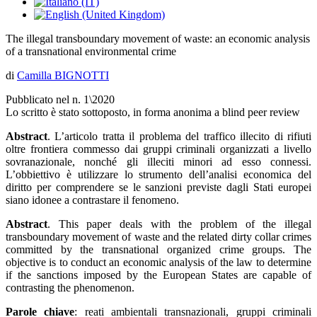
The illegal transboundary movement of waste: an economic analysis
of a transnational environmental crime
di
Camilla BIGNOTTI
Pubblicato nel n. 1\2020
Lo scritto è stato sottoposto, in forma anonima a blind peer review
Abstract
. L’articolo tratta il problema del traffico illecito di rifiuti
oltre frontiera commesso dai gruppi criminali organizzati a livello
sovranazionale, nonché gli illeciti minori ad esso connessi.
L’obbiettivo è utilizzare lo strumento dell’analisi economica del
diritto per comprendere se le sanzioni previste dagli Stati europei
siano idonee a contrastare il fenomeno.
Abstract
. This paper deals with the problem of the illegal
transboundary movement of waste and the related dirty collar crimes
committed by the transnational organized crime groups. The
objective is to conduct an economic analysis of the law to determine
if the sanctions imposed by the European States are capable of
contrasting the phenomenon.
Parole chiave
: reati ambientali transnazionali, gruppi criminali