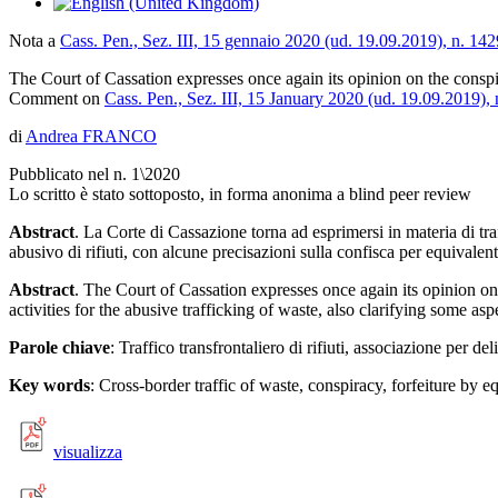
Nota a
Cass. Pen., Sez. III, 15 gennaio 2020 (ud. 19.09.2019), n. 14
The Court of Cassation expresses once again its opinion on the conspir
Comment on
Cass. Pen., Sez. III, 15 January 2020 (ud. 19.09.2019),
di
Andrea FRANCO
Pubblicato nel n. 1\2020
Lo scritto è stato sottoposto, in forma anonima a blind peer review
Abstract
. La Corte di Cassazione torna ad esprimersi in materia di traff
abusivo di rifiuti, con alcune precisazioni sulla confisca per equivalente
Abstract
. The Court of Cassation expresses once again its opinion on
activities for the abusive trafficking of waste, also clarifying some asp
Parole chiave
: Traffico transfrontaliero di rifiuti, associazione per de
Key words
: Cross-border traffic of waste, conspiracy, forfeiture by e
visualizza