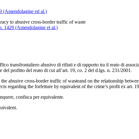
29 (Amendolagine ed al.)
acy to abusive cross-border traffic of waste
 n. 1429 (Amendolagine et al.)
ico transfrontaliero abusivo di rifiuti e di rapporto tra il reato di associ
 del profitto del reato di cui all’art. 19, co. 2 del d.lgs. n. 231/2001.
 the abusive cross-border traffic of wasteand on the relationship betwee
ects regarding the forfeiture by equivalent of the crime’s profit ex art. 19
linquere, confisca per equivalente.
quivalent.