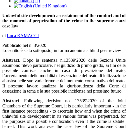
Unlawful site development: ascertainment of the conduct and of
the moment of perpetration of the crime in the supreme court
case law
di
Luca RAMACCI
Pubblicato nel n. 3\2020
Lo scritto è stato sottoposto, in forma anonima a blind peer review
Abstract
. Dopo la sentenza n.13539\2020 delle Sezioni Unite
assumono rilevo particolare, nel giudizio di primo grado, ai fini della
possibile confisca anche in caso di prescrizione del reato,
l’accertamento delle modalità di esecuzione del reato di lottizzazione
abusiva nelle sue varie forme e del momento consumativo del reato.
Il presente lavoro analizza la giurisprudenza della Corte di
cassazione in tema e la sua possibile incidenza nel prossimo futuro.
Abstract
. Following decision no. 13539\2020 of the Joint
Chambers of the Supreme Court, it is particularly important - in the
first instance proceedings - to ascertain how and when the crime of
unlawful site development in its various forms was perpetrated, for
the purposes of a possible confiscation even if the crime is statute-
barred. This work analyses the case law of the Supreme Court