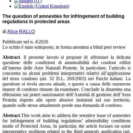
The question of amnesties for infringement of building
regulations in protected areas
di
Alice RALLO
Pubblicato nel n. 4\2020
Lo scritto è stato sottoposto, in forma anonima a blind peer review
Abstract
. Il presente lavoro si propone di affrontare la delicata
questione delle condizioni di ammissibilità dei condoni edilizi
all’interno delle Aree Naturali Protette. In particolare, l’articolo si
concentra su alcuni problemi interpretativi relativi all’applicazione
del terzo condono (art. 32 D.L. 269/2003) nei Parchi italiani. La
questione si rivela ancora attuale, e questo a causa delle numerose
istanze di condono rimaste da esaminare. Conclude la disamina una
riflessione sui poteri sanzionatori dell’Autorità di gestione dell’Area
Protetta rispetto alle opere abusive insistenti sul suo territorio,
quando sulle stesse attualmente pende una domanda di condono.
Abstract
.This work aims to address the sensitive issue of amnesties
for infringement of building regulations’ admissibility conditions
inside of Protected Areas. In particular, the article focuses on some
interpretative problems related to the third amnesty application (art.