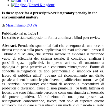
Is there space for a prescriptive-reintegratory penalty in the
environmental matter?
di
Massimiliano DOVA
Pubblicato nel n. 1\2021
Lo scritto è stato sottoposto, in forma anonima a blind peer review
Abstract
. Prendendo spunto dai dati che emergono da una recente
ricerca empirica sulla prassi applicativa dei reati ambientali presso il
Tribunale di Milano, che sembra mettere in evidenza il profondo
vuoto di effettività del sistema penale, il contributo analizza i
possibili spazi applicativi, in questo ambito, di un'autonoma
tipologia di pena prescrittiva a contenuto reintegratorio. Forme di
condotta reintegratoria di tipo patrimoniale o simbolico (ad es.
lavoro di pubblica utilità) trovano già riconoscimento nel diritto
penale ambientale sotto le più diverse qualificazioni normative (ad
es. sanzioni accessorie; condizioni di accesso a meccanismi di
probation o diversion; cause di non punibilità). Si tratta tuttavia di
ipotesi che sono fatalmente percepite come una rinuncia all'esercizio
del potere punitivo. L'introduzione di una pena prescrittiva-
reintegratoria consentirebbe, invece, non solo di superare questo
equivoco, ma di dare altresì rilievo a un modello di risposta al reato