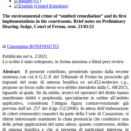
The environmental crime of “omitted remediation” and its first
implementations in the courtrooms. Brief notes on Preliminary
Hearing Judge, Court of Fermo, sent. 21/01/21
di
Giuseppina BONFISSUTO
Pubblicato nel n. 2\2021
Lo scritto è stato sottoposto, in forma anonima a blind peer review
Abstract
. Il presente contributo, prendendo spunto dalla recente
sentenza con cui il G.U.P. del Tribunale di Fermo ha prosciolto gli
imputati del reato di omessa bonifica ex art.452-terdecies c.p.,
propone un focus sullo stesso eco-delitto introdotto dalla L. 68/2015,
riguardo al quale, fin da subito, teorici ed operatori del diritto hanno
manifestato dubbi e perplessità, specialmente in ordine all’ambito
applicativo, considerata l’attigua figura contravvenzionale già
prevista dall’art. 257 del d.lgs 152/2006). In attesa dell’elaborazione
di criteri ermeneutici esaustivi da parte della Corte di Cassazione, si
ritiene interessante esaminare la citata pronuncia che costituisce una
delle prime applicazioni del tanto atteso, quanto controverso, delitto
di omessa bonifica e che si presenta di particolare interesse in