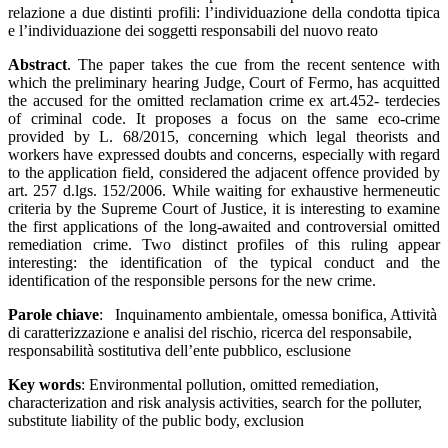
relazione a due distinti profili: l’individuazione della condotta tipica
e l’individuazione dei soggetti responsabili del nuovo reato
Abstract
. The paper takes the cue from the recent sentence with
which the preliminary hearing Judge, Court of Fermo, has acquitted
the accused for the omitted reclamation crime ex art.452- terdecies
of criminal code. It proposes a focus on the same eco-crime
provided by L. 68/2015, concerning which legal theorists and
workers have expressed doubts and concerns, especially with regard
to the application field, considered the adjacent offence provided by
art. 257 d.lgs. 152/2006. While waiting for exhaustive hermeneutic
criteria by the Supreme Court of Justice, it is interesting to examine
the first applications of the long-awaited and controversial omitted
remediation crime. Two distinct profiles of this ruling appear
interesting: the identification of the typical conduct and the
identification of the responsible persons for the new crime.
Parole chiave
: Inquinamento ambientale, omessa bonifica, Attività
di caratterizzazione e analisi del rischio, ricerca del responsabile,
responsabilità sostitutiva dell’ente pubblico, esclusione
Key words
: Environmental pollution, omitted remediation,
characterization and risk analysis activities, search for the polluter,
substitute liability of the public body, exclusion