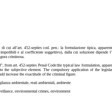
 di cui all’art. 452-septies cod. pen.: la formulazione tipica, apparen
on impedibili e al coefficiente soggettivo), dalla cui soluzione dipende 
igura criminosa.
l”, from art. 452-septies Penal Code:the typical law formulation, appar
d to the subjective element. The compulsory application of the legis
ld increase the exactitude of the criminal figure.
igilanza ambientale, reati ambientali, ambiente
rveillance, environmental crimes, environment