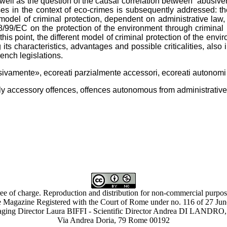
 well as the question of the causal correlation between “abusiv
clauses in the context of eco-crimes is subsequently addressed: 
model of criminal protection, dependent on administrative law,
008/99/EC on the protection of the environment through crimin
his point, the different model of criminal protection of the env
 its characteristics, advantages and possible criticalities, als
ench legislations.
busivamente», ecoreati parzialmente accessori, ecoreati autonomi 
lly accessory offences, offences autonomous from administrativ
ree of charge. Reproduction and distribution for non-commercial purpose
 Magazine Registered with the Court of Rome under no. 116 of 27 Ju
ing Director Laura BIFFI - Scientific Director Andrea DI LAN
Via Andrea Doria, 79 Rome 00192