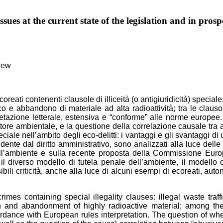
ues at the current state of the legislation and in prosp
view
ti contenenti clausole di illiceità (o antigiuridicità) speciale: traff
ico e abbandono di materiale ad alta radioattività; tra le clausol
etazione letterale, estensiva e “conforme” alle norme europee. 
ore ambientale, e la questione della correlazione causale tra abu
speciale nell’ambito degli eco-delitti: i vantaggi e gli svantaggi 
ente dal diritto amministrativo, sono analizzati alla luce delle 
ell’ambiente e sulla recente proposta della Commissione Europ
 diverso modello di tutela penale dell’ambiente, il modello c.
ili criticità, anche alla luce di alcuni esempi di ecoreati, autono
mes containing special illegality clauses: illegal waste traffic
 in and abandonment of highly radioactive material; among the s
dance with European rules interpretation. The question of whethe