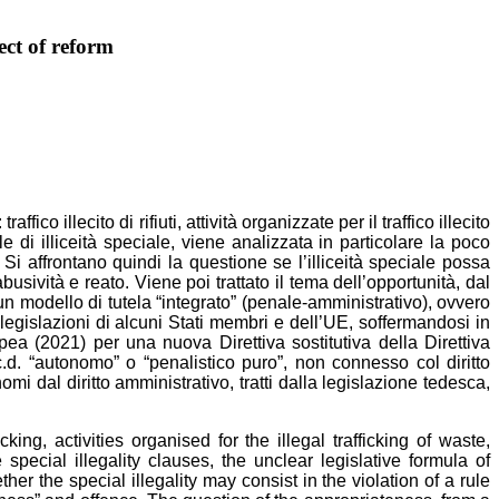
ect of reform
ico illecito di rifiuti, attività organizzate per il traffico illecito
e di illiceità speciale, viene analizzata in particolare la poco
Si affrontano quindi la questione se l’illiceità speciale possa
sività e reato. Viene poi trattato il tema dell’opportunità, dal
di un modello di tutela “integrato” (penale-amministrativo), ovvero
legislazioni di alcuni Stati membri e dell’UE, soffermandosi in
ea (2021) per una nuova Direttiva sostitutiva della Direttiva
d. “autonomo” o “penalistico puro”, non connesso col diritto
mi dal diritto amministrativo, tratti dalla legislazione tedesca,
king, activities organised for the illegal trafficking of waste,
pecial illegality clauses, the unclear legislative formula of
r the special illegality may consist in the violation of a rule