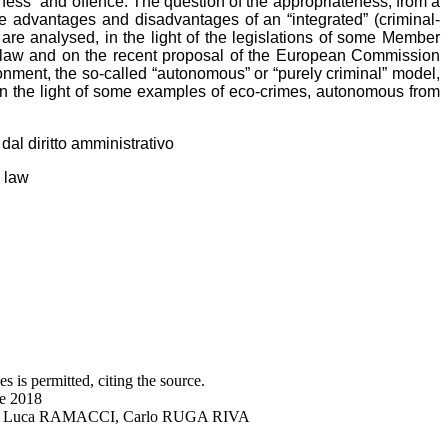
eness” and offence. The question of the appropriateness, from a
the advantages and disadvantages of an “integrated” (criminal-
 are analysed, in the light of the legislations of some Member
al law and on the recent proposal of the European Commission
ironment, the so-called “autonomous” or “purely criminal” model,
o in the light of some examples of eco-crimes, autonomous from
dal diritto amministrativo
e law
s is permitted, citing the source.
ne 2018
DRO, Luca RAMACCI, Carlo RUGA RIVA