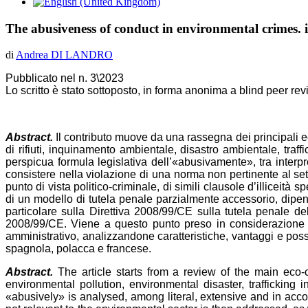
The abusiveness of conduct in environmental crimes. iss
di
Andrea DI LANDRO
Pubblicato nel n. 3\2023
Lo scritto è stato sottoposto, in forma anonima a blind peer re
Abstract.
Il contributo muove da una rassegna dei principali ecorea
di rifiuti, inquinamento ambientale, disastro ambientale, traff
perspicua formula legislativa dell’«abusivamente», tra interpr
consistere nella violazione di una norma non pertinente al sett
punto di vista politico-criminale, di simili clausole d’illiceità 
di un modello di tutela penale parzialmente accessorio, dipend
particolare sulla Direttiva 2008/99/CE sulla tutela penale d
2008/99/CE. Viene a questo punto preso in considerazione il
amministrativo, analizzandone caratteristiche, vantaggi e possib
spagnola, polacca e francese.
Abstract.
The article starts from a review of the main eco-cri
environmental pollution, environmental disaster, trafficking
«abusively» is analysed, among literal, extensive and in accor