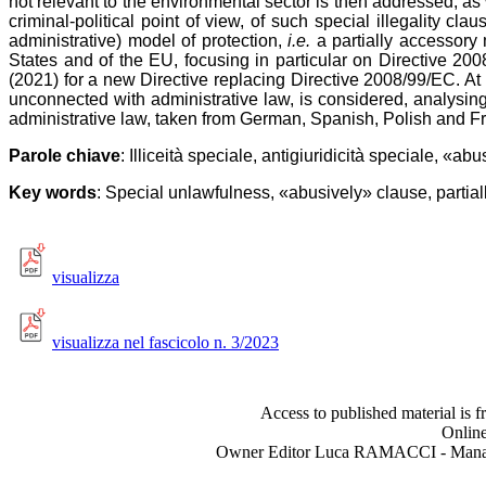
not relevant to the environmental sector is then addressed, as
criminal-political point of view, of such special illegality 
administrative) model of protection,
i.e.
a partially accessory 
States and of the EU, focusing in particular on Directive 2
(2021) for a new Directive replacing Directive 2008/99/EC. At t
unconnected with administrative law, is considered, analysing
administrative law, taken from German, Spanish, Polish and Fr
Parole chiave
:
Illiceità speciale, antigiuridicità speciale, «a
Key words
: Special unlawfulness, «abusively» clause, partia
visualizza
visualizza nel fascicolo n. 3/2023
Access to published material is f
Online
Owner Editor Luca RAMACCI - Manag