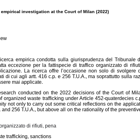
 empirical investigation at the
C
ourt of
M
ilan (2022)
view
 ricerca empirica condotta sulla giurisprudenza del Tribunale
a eccezione per la fattispecie di traffico organizzato di rifiuti 
icazione. La ricerca offre l’occasione non solo di svolgere qua
ti di cui agli artt. 416 c.p. e 256 T.U.A., ma soprattutto sulla ra
sere mai applicate.
research conducted on the 2022 decisions of the Court of Mi
f organized waste trafficking under Article 452-quaterdecies c.
 not only to carry out some critical reflections on the applicat
p. and 256 T.U.A., but above all on the rationality of the prevent
organizzato di rifiuti, pena
e trafficking, sanctions