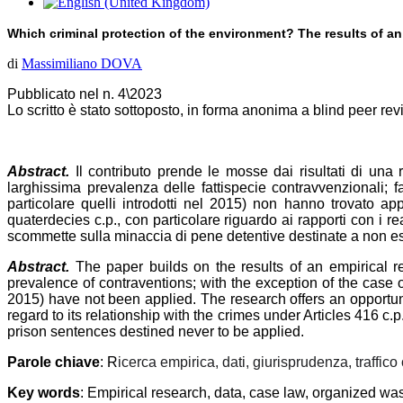
Which criminal protection of the environment?
T
he results of an
di
Massimiliano DOVA
Pubblicato nel n. 4\2023
Lo scritto è stato sottoposto, in forma anonima a blind peer re
Abstract.
Il contributo prende le mosse dai risultati di una
larghissima prevalenza delle fattispecie contravvenzionali; fatt
particolare quelli introdotti nel 2015) non hanno trovato appl
quaterdecies c.p., con particolare riguardo ai rapporti con i rea
scommette sulla minaccia di pene detentive destinate a non es
Abstract.
The paper builds on the results of an empirical 
prevalence of contraventions; with the exception of the case o
2015) have not been applied. The research offers an opportunity
regard to its relationship with the crimes under Articles 416 c.
prison sentences destined never to be applied.
Parole chiave
:
R
icerca empirica, dati, giurisprudenza, traffico 
Key words
:
E
mpirical research, data, case law, organized wast